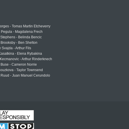
rges - Tomas Martin Etcheverry
a Pegula - Magdalena Frech
Stephens - Belinda Bencic
 Brooksby - Ben Shelton
 Svajda - Arthur Fils
asatkina - Elena Rybakina
Kecmanovic - Arthur Rinderknech
 Buse - Cameron Norrie
Bouzkova - Taylor Townsend
 Ruud - Juan Manuel Cerundolo