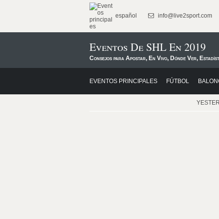
español
info@live2sport.com
Eventos De SHL En 2019
Consejos para Apostar, En Vivo, Dónde Ver, Estadís
EVENTOS PRINCIPALES
FÚTBOL
BALON
YESTE