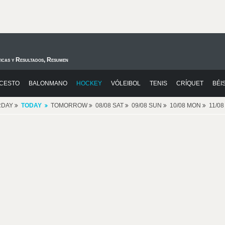
ticas y Resultados, Resumen
CESTO
BALONMANO
HOCKEY
VÓLEIBOL
TENIS
CRÍQUET
BÉI
RDAY
TODAY
TOMORROW
08/08 SAT
09/08 SUN
10/08 MON
11/0