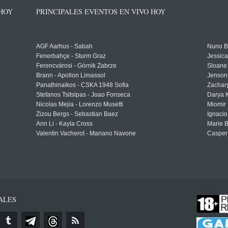
 HOY
PRINCIPALES EVENTOS EN VIVO HOY
AGF Aarhus - Sabah
Nuno Bo
Fenerbahçe - Sturm Graz
Jessic
Ferencvárosi - Górnik Zabrze
Sloane 
Brann - Apollon Limassol
Jenson
Panathinaikos - CSKA 1948 Sofia
Zachary
Stefanos Tsitsipas - Joao Fonseca
Darya K
Nicolas Mejia - Lorenzo Musetti
Miomir 
Zizou Bergs - Sebastian Baez
Ignacio
Ann Li - Kayla Cross
Marie 
Valentin Vacherot - Mariano Navone
Casper
ALES