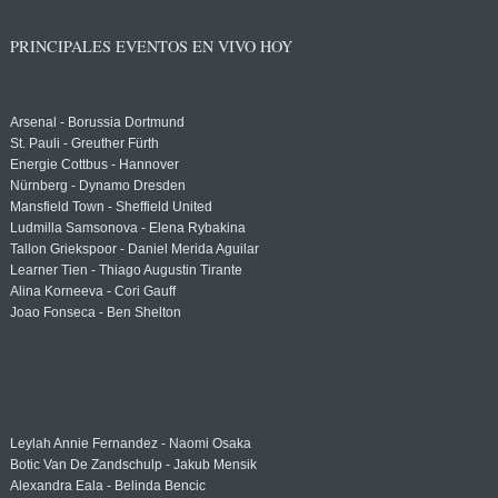
PRINCIPALES EVENTOS EN VIVO HOY
Arsenal - Borussia Dortmund
St. Pauli - Greuther Fürth
Energie Cottbus - Hannover
Nürnberg - Dynamo Dresden
Mansfield Town - Sheffield United
Ludmilla Samsonova - Elena Rybakina
Tallon Griekspoor - Daniel Merida Aguilar
Learner Tien - Thiago Augustin Tirante
Alina Korneeva - Cori Gauff
Joao Fonseca - Ben Shelton
Leylah Annie Fernandez - Naomi Osaka
Botic Van De Zandschulp - Jakub Mensik
Alexandra Eala - Belinda Bencic