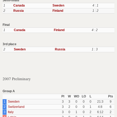
Semi-finals
1
Canada
Sweden
4 : 1
2
Russia
Finland
1 : 2
Final
1
Canada
Finland
4 : 2
3rd place
2
Sweden
Russia
1 : 3
2007 Preliminary
Group A
Pl
W
WO
LO
L
Pts
1
Sweden
3
3
0
0
0
21:3
9
2
Switzerland
3
2
0
0
1
4:8
6
3
Italy
3
0
1
0
2
6:12
2