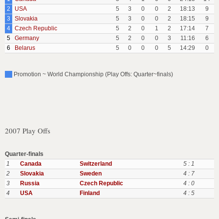
2
USA
5
3
0
0
2
18:13
9
3
Slovakia
5
3
0
0
2
18:15
9
4
Czech Republic
5
2
0
1
2
17:14
7
5
Germany
5
2
0
0
3
11:16
6
6
Belarus
5
0
0
0
5
14:29
0
Promotion ~ World Championship (Play Offs: Quarter~finals)
2007 Play Offs
Quarter-finals
1
Canada
Switzerland
5 : 1
2
Slovakia
Sweden
4 : 7
3
Russia
Czech Republic
4 : 0
4
USA
Finland
4 : 5