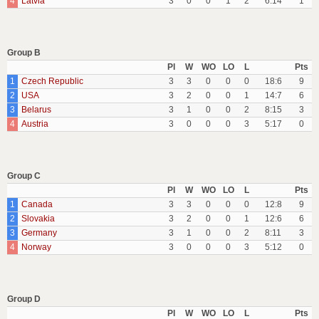
4
Latvia
3
0
0
1
2
6:14
1
Group B
Pl
W
WO
LO
L
Pts
1
Czech Republic
3
3
0
0
0
18:6
9
2
USA
3
2
0
0
1
14:7
6
3
Belarus
3
1
0
0
2
8:15
3
4
Austria
3
0
0
0
3
5:17
0
Group C
Pl
W
WO
LO
L
Pts
1
Canada
3
3
0
0
0
12:8
9
2
Slovakia
3
2
0
0
1
12:6
6
3
Germany
3
1
0
0
2
8:11
3
4
Norway
3
0
0
0
3
5:12
0
Group D
Pl
W
WO
LO
L
Pts