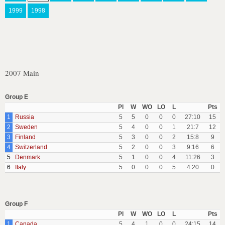
1999
1998
2007 Main
Group E
Pl
W
WO
LO
L
Pts
1
Russia
5
5
0
0
0
27:10
15
2
Sweden
5
4
0
0
1
21:7
12
3
Finland
5
3
0
0
2
15:8
9
4
Switzerland
5
2
0
0
3
9:16
6
5
Denmark
5
1
0
0
4
11:26
3
6
Italy
5
0
0
0
5
4:20
0
Group F
Pl
W
WO
LO
L
Pts
1
Canada
5
4
1
0
0
24:15
14