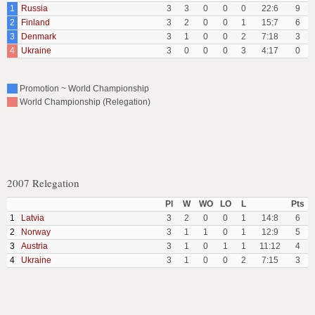
1
Russia
3
3
0
0
0
22:6
9
2
Finland
3
2
0
0
1
15:7
6
3
Denmark
3
1
0
0
2
7:18
3
4
Ukraine
3
0
0
0
3
4:17
0
Promotion ~ World Championship
World Championship (Relegation)
2007 Relegation
Pl
W
WO
LO
L
Pts
1
Latvia
3
2
0
0
1
14:8
6
2
Norway
3
1
1
0
1
12:9
5
3
Austria
3
1
0
1
1
11:12
4
4
Ukraine
3
1
0
0
2
7:15
3