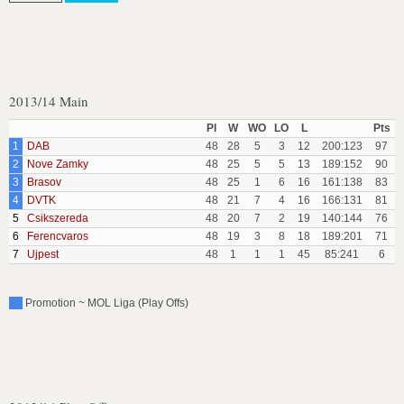
2013/14 Main
Pl
W
WO
LO
L
Pts
1
DAB
48
28
5
3
12
200:123
97
2
Nove Zamky
48
25
5
5
13
189:152
90
3
Brasov
48
25
1
6
16
161:138
83
4
DVTK
48
21
7
4
16
166:131
81
5
Csikszereda
48
20
7
2
19
140:144
76
6
Ferencvaros
48
19
3
8
18
189:201
71
7
Ujpest
48
1
1
1
45
85:241
6
Promotion ~ MOL Liga (Play Offs)