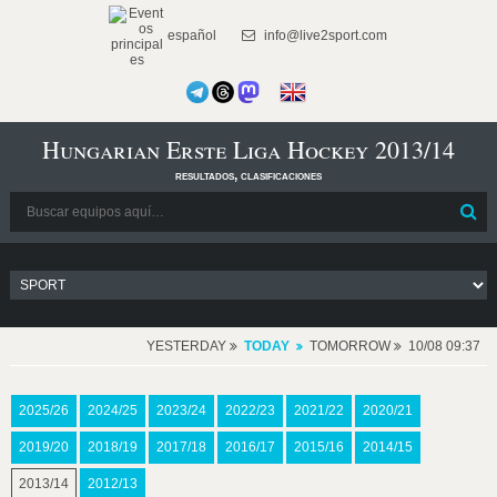
español
info@live2sport.com
Hungarian Erste Liga Hockey 2013/14
resultados, clasificaciones
YESTERDAY
TODAY
TOMORROW
10/08 09:37
2025/26
2024/25
2023/24
2022/23
2021/22
2020/21
2019/20
2018/19
2017/18
2016/17
2015/16
2014/15
2013/14
2012/13