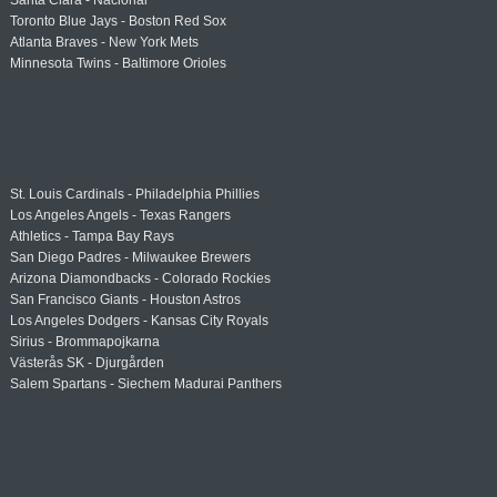
Santa Clara - Nacional
Toronto Blue Jays - Boston Red Sox
Atlanta Braves - New York Mets
Minnesota Twins - Baltimore Orioles
St. Louis Cardinals - Philadelphia Phillies
Los Angeles Angels - Texas Rangers
Athletics - Tampa Bay Rays
San Diego Padres - Milwaukee Brewers
Arizona Diamondbacks - Colorado Rockies
San Francisco Giants - Houston Astros
Los Angeles Dodgers - Kansas City Royals
Sirius - Brommapojkarna
Västerås SK - Djurgården
Salem Spartans - Siechem Madurai Panthers