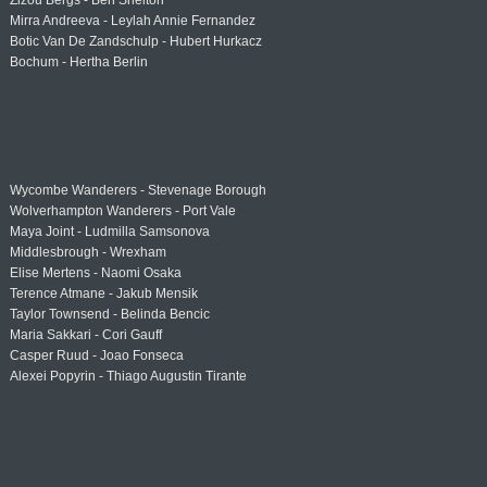
Zizou Bergs - Ben Shelton
Mirra Andreeva - Leylah Annie Fernandez
Botic Van De Zandschulp - Hubert Hurkacz
Bochum - Hertha Berlin
Wycombe Wanderers - Stevenage Borough
Wolverhampton Wanderers - Port Vale
Maya Joint - Ludmilla Samsonova
Middlesbrough - Wrexham
Elise Mertens - Naomi Osaka
Terence Atmane - Jakub Mensik
Taylor Townsend - Belinda Bencic
Maria Sakkari - Cori Gauff
Casper Ruud - Joao Fonseca
Alexei Popyrin - Thiago Augustin Tirante