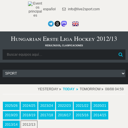
español
info@live2sport.com
Hungarian Erste Liga Hockey 2012/13
resultados, clasificaciones
YESTERDAY
TODAY
TOMORROW
08/08 04:59
2025/26
2024/25
2023/24
2022/23
2021/22
2020/21
2019/20
2018/19
2017/18
2016/17
2015/16
2014/15
2013/14
2012/13