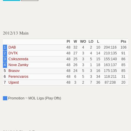
2012/13 Main
Pl
W
WO
LO
L
Pts
1
DAB
48
32
4
2
10
204:116
106
2
DVTK
48
27
3
4
14
210:135
91
3
Csikszereda
48
25
3
5
15
155:140
86
4
Nove Zamky
48
26
3
1
18
163:137
85
5
Brasov
48
24
5
3
16
175:135
85
6
Ferencvaros
48
6
5
3
34
118:211
31
7
Ujpest
48
3
2
7
36
87:238
20
Promotion ~ MOL Liga (Play Offs)