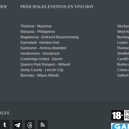
 HOY
PRINCIPALES EVENTOS EN VIVO HOY
Thailand - Myanmar
Stockpo
Malaysia - Philippines
West H
Magdeburg - Eintracht Braunschweig
Burnley
Darmstadt - Holstein Kiel
Leyton 
Karlsruher - Arminia Bielefeld
Fleetwo
Heidenheim - Osnabrück
Sheffi
Cambridge United - Barnet
Cardiff
Queens Park Rangers - Millwall
Burton 
Derby County - Lincoln City
Crewe A
Barnsley - Wigan Athletic
Salford
ALES