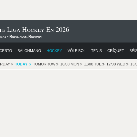
te Liga Hockey En 2026
ticas y Resultados, Resumen
CESTO
BALONMANO
HOCKEY
VÓLEIBOL
TENIS
CRÍQUET
BÉI
ERDAY
TODAY
TOMORROW
10/08 MON
11/08 TUE
12/08 WED
13/