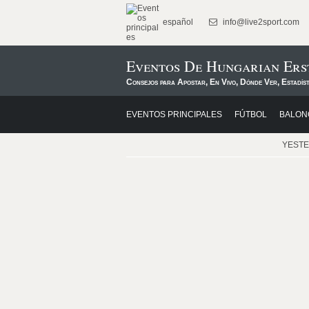
español
info@live2sport.com
Eventos De Hungarian Ers
Consejos para Apostar, En Vivo, Dónde Ver, Estadís
EVENTOS PRINCIPALES
FÚTBOL
BALON
YEST