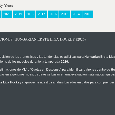
By Years
2020
2019
2018
2017
2016
2015
2014
2013
CIONES: HUNGARIAN ERSTE LIGA HOCKEY (2026)
ecisión de los pronósticos y las tendencias estadísticas para
Hungarian Erste Lig
imiento de los modelos durante la temporada
2026
.
timaciones de ML" y "Cuotas en Descenso" para identificar patrones dentro de
Hu
as en algoritmos, nuestros datos se basan en una evaluación matemática rigurosa
te Liga Hockey
y aproveche nuestros análisis basados en datos para comprender me