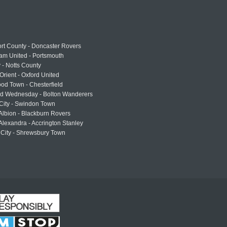
rt County - Doncaster Rovers
am United - Portsmouth
 - Notts County
Orient - Oxford United
od Town - Chesterfield
eld Wednesday - Bolton Wanderers
 City - Swindon Town
Albion - Blackburn Rovers
lexandra - Accrington Stanley
 City - Shrewsbury Town