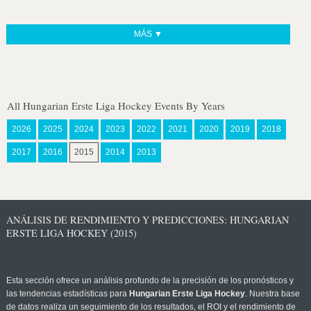
MÁS ▼
All Hungarian Erste Liga Hockey Events By Years
2026
2025
2024
2023
2022
2021
2020
2019
2018
2017
2016
2015
2014
2013
ANÁLISIS DE RENDIMIENTO Y PREDICCIONES: HUNGARIAN
ERSTE LIGA HOCKEY (2015)
Esta sección ofrece un análisis profundo de la precisión de los pronósticos y
las tendencias estadísticas para
Hungarian Erste Liga Hockey
. Nuestra base
de datos realiza un seguimiento de los resultados, el ROI y el rendimiento de