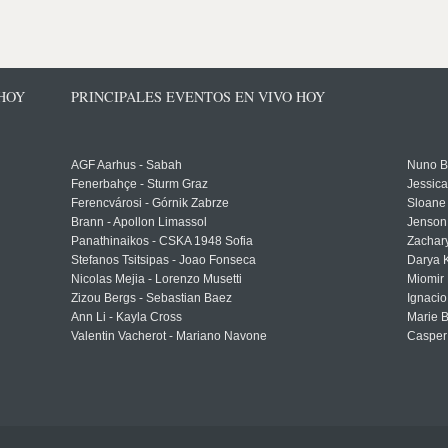
 HOY
PRINCIPALES EVENTOS EN VIVO HOY
AGF Aarhus - Sabah
Nuno Bo
Fenerbahçe - Sturm Graz
Jessic
Ferencvárosi - Górnik Zabrze
Sloane 
Brann - Apollon Limassol
Jenson
Panathinaikos - CSKA 1948 Sofia
Zachary
Stefanos Tsitsipas - Joao Fonseca
Darya K
Nicolas Mejia - Lorenzo Musetti
Miomir 
Zizou Bergs - Sebastian Baez
Ignacio
Ann Li - Kayla Cross
Marie 
Valentin Vacherot - Mariano Navone
Casper