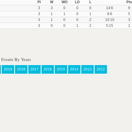
Pl
W
WO
LO
L
Pts
3
3
0
0
0
14:6
9
3
1
1
0
1
8:6
5
3
1
0
0
2
10:10
3
3
0
0
1
2
5:15
1
 Events By Years
2019
2018
2017
2016
2015
2014
2013
2012