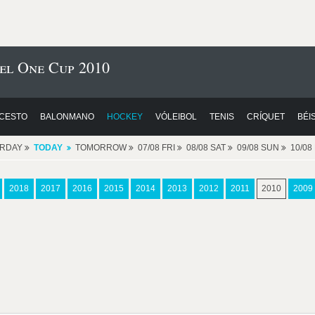
el One Cup 2010
CESTO
BALONMANO
HOCKEY
VÓLEIBOL
TENIS
CRÍQUET
BÉI
ERDAY
TODAY
TOMORROW
07/08 FRI
08/08 SAT
09/08 SUN
10/0
2018
2017
2016
2015
2014
2013
2012
2011
2010
2009