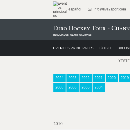
español
info@live2sport.com
Euro Hockey Tour - Chann
resultados, clasificaciones
EVENTOS PRINCIPALES
FÚTBOL
BALON
YEST
2024
2023
2022
2021
2020
2019
2008
2006
2005
2004
2010