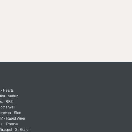
 - Hearts
urku - Vaduz
ec - RFS
otherwell
erevan - Sion
LM - Rapid Wien
uj - Tromsø
Tiraspol - St. Gallen