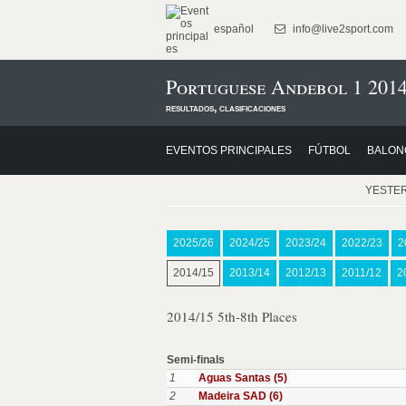
español
info@live2sport.com
Portuguese Andebol 1 2014
resultados, clasificaciones
EVENTOS PRINCIPALES
FÚTBOL
BALON
YESTE
2025/26
2024/25
2023/24
2022/23
2
2014/15
2013/14
2012/13
2011/12
2
2014/15 5th-8th Places
Semi-finals
1
Aguas Santas (5)
2
Madeira SAD (6)