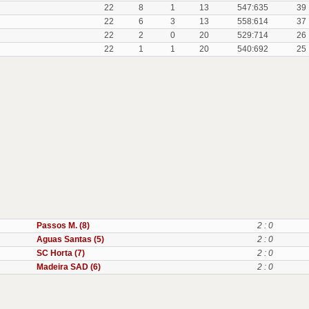
22
8
1
13
547:635
39
22
6
3
13
558:614
37
22
2
0
20
529:714
26
22
1
1
20
540:692
25
Passos M. (8)
2 : 0
Aguas Santas (5)
2 : 0
SC Horta (7)
2 : 0
Madeira SAD (6)
2 : 0