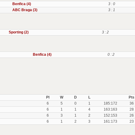
Benfica (4)
3 : 0
ABC Braga (3)
3 : 1
Sporting (2)
3 : 2
Benfica (4)
0 : 2
Pl
W
D
L
Pts
6
5
0
1
185:172
36
6
1
1
4
163:163
28
6
3
1
2
152:153
26
6
1
2
3
161:173
23