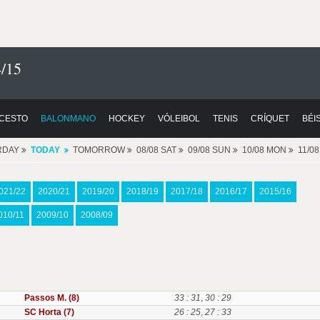
/15
CESTO
BALONMANO
HOCKEY
VÓLEIBOL
TENIS
CRÍQUET
BÉI
RDAY
TODAY
TOMORROW
08/08 SAT
09/08 SUN
10/08 MON
11/0
021/22
2020/21
2019/20
2018/19
2017/18
2016/17
2015/16
010/11
2009/10
2008/09
Passos M. (8)
33 : 31
,
30 : 29
SC Horta (7)
26 : 25
,
27 : 33