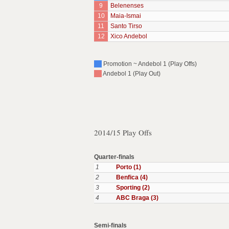
9
Belenenses
10
Maia-Ismai
11
Santo Tirso
12
Xico Andebol
Promotion ~ Andebol 1 (Play Offs)
Andebol 1 (Play Out)
2014/15 Play Offs
Quarter-finals
1
Porto (1)
2
Benfica (4)
3
Sporting (2)
4
ABC Braga (3)
Semi-finals