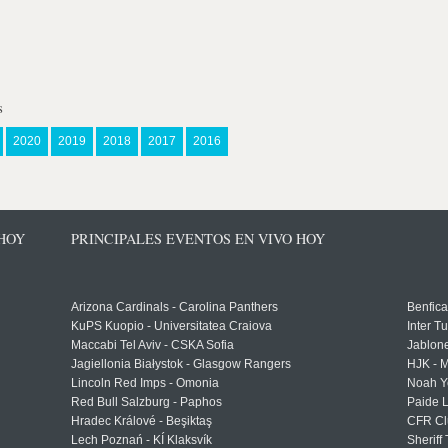
s
2020
2019
2018
2017
2016
 HOY
PRINCIPALES EVENTOS EN VIVO HOY
Arizona Cardinals - Carolina Panthers
Benfica
KuPS Kuopio - Universitatea Craiova
Inter T
Maccabi Tel Aviv - CSKA Sofia
Jablon
Jagiellonia Białystok - Glasgow Rangers
HJK - M
Lincoln Red Imps - Omonia
Noah Y
Red Bull Salzburg - Paphos
Paide 
Hradec Králové - Beşiktaş
CFR Cl
Lech Poznań - KÍ Klaksvík
Sheriff 