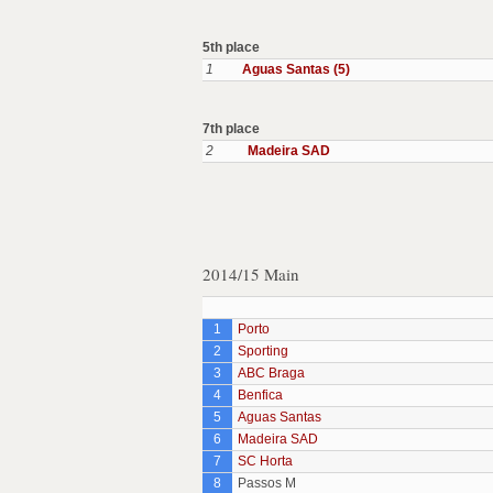
5th place
1
Aguas Santas (5)
7th place
2
Madeira SAD
2014/15 Main
1
Porto
2
Sporting
3
ABC Braga
4
Benfica
5
Aguas Santas
6
Madeira SAD
7
SC Horta
8
Passos M