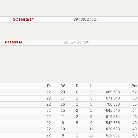
SC Horta (7)
29 : 30
,
27 : 27
Passos M.
26 : 27
,
25 : 24
Pl
W
D
L
Pts
22
20
0
2
669:508
62
22
17
2
3
671:548
58
22
16
1
5
700:588
55
22
15
2
5
645:549
54
22
11
2
9
619:574
46
22
8
5
9
549:565
43
22
10
1
11
620:628
43
22
8
2
12
629:661
40