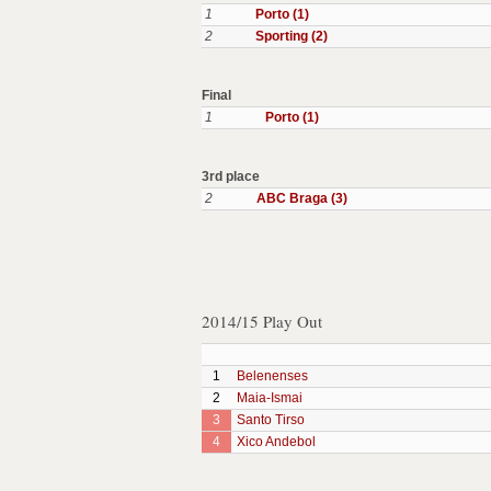
1
Porto (1)
2
Sporting (2)
Final
1
Porto (1)
3rd place
2
ABC Braga (3)
2014/15 Play Out
1
Belenenses
2
Maia-Ismai
3
Santo Tirso
4
Xico Andebol