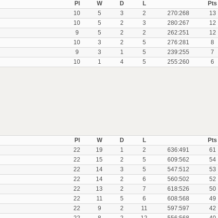
Pl
W
D
L
Pts
10
5
3
2
270:268
13
10
5
2
3
280:267
12
9
5
2
2
262:251
12
10
3
2
5
276:281
8
9
3
1
5
239:255
7
10
1
4
5
255:260
6
Pl
W
D
L
Pts
22
19
1
2
636:491
61
22
15
2
5
609:562
54
22
14
3
5
547:512
53
22
14
2
6
560:502
52
22
13
2
7
618:526
50
22
11
5
6
608:568
49
22
9
2
11
597:597
42