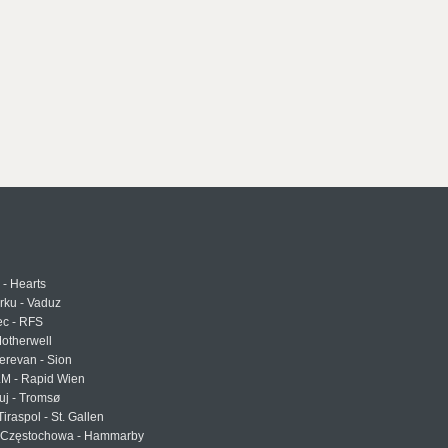
 - Hearts
urku - Vaduz
ec - RFS
otherwell
erevan - Sion
LM - Rapid Wien
uj - Tromsø
Tiraspol - St. Gallen
Częstochowa - Hammarby