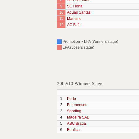
8
Sao Bernardo
9
SC Horta
10
Aguas Santas
11
Maritimo
12
AC Fafe
Promotion ~ LPA (Winners stage)
LPA (Losers stage)
2009/10 Winners Stage
1
Porto
2
Belenenses
3
Sporting
4
Madeira SAD
5
ABC Braga
6
Benfica