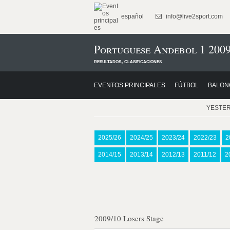
español
info@live2sport.com
Portuguese Andebol 1 2009
resultados, clasificaciones
EVENTOS PRINCIPALES
FÚTBOL
BALON
YESTE
2025/26
2024/25
2023/24
2022/23
2
2014/15
2013/14
2012/13
2011/12
2
2009/10 Losers Stage