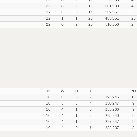
22
8
2
12
556:568
40
22
8
2
12
601:638
40
22
8
0
14
589:651
38
22
1
1
20
485:651
25
22
0
2
20
516:656
24
Pl
W
D
L
Pts
10
8
0
2
293:245
16
10
3
3
4
250:247
9
10
4
1
5
255:266
9
10
4
1
5
225:240
9
10
4
1
5
227:247
9
10
4
0
6
232:237
8