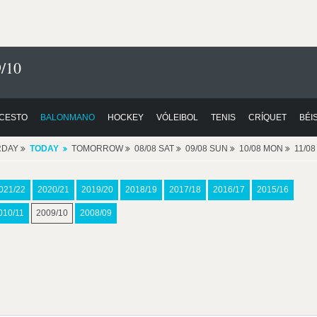
/10
CESTO
BALONMANO
HOCKEY
VÓLEIBOL
TENIS
CRÍQUET
BÉI
RDAY
TODAY
TOMORROW
08/08 SAT
09/08 SUN
10/08 MON
11/0
021/22
2020/21
2019/20
2018/19
2017/18
2016/17
2015/16
010/11
2009/10
2008/09