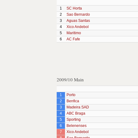
1
SC Horta
2
Sao Bernardo
3
Aguas Santas
4
Xico Andebol
5
Maritimo
6
AC Fafe
2009/10 Main
1
Porto
2
Benfica
3
Madeira SAD
4
ABC Braga
5
Sporting
6
Belenenses
7
Xico Andebol