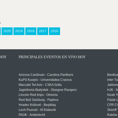
s
2020
2019
2018
2017
2016
 HOY
PRINCIPALES EVENTOS EN VIVO HOY
Arizona Cardinals - Carolina Panthers
Benfica
KuPS Kuopio - Universitatea Craiova
Inter T
Maccabi Tel Aviv - CSKA Sofia
Jablon
Jagiellonia Białystok - Glasgow Rangers
HJK - M
Lincoln Red Imps - Omonia
Noah Y
Red Bull Salzburg - Paphos
Paide 
Hradec Králové - Beşiktaş
CFR Cl
Lech Poznań - KÍ Klaksvík
Sheriff 
PAOK - Anderlecht
Raków 