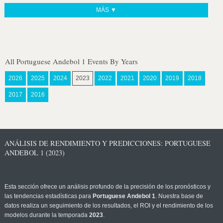
MÁS ▼
All Portuguese Andebol 1 Events By Years
2026
2025
2024
2023
2022
2021
2020
2019
2018
2017
2016
ANÁLISIS DE RENDIMIENTO Y PREDICCIONES: PORTUGUESE
ANDEBOL 1 (2023)
Esta sección ofrece un análisis profundo de la precisión de los pronósticos y
las tendencias estadísticas para
Portuguese Andebol 1
. Nuestra base de
datos realiza un seguimiento de los resultados, el ROI y el rendimiento de los
modelos durante la temporada
2023
.