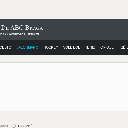
s De ABC Braga
ticas y Resultados, Resumen
CESTO
BALONMANO
HOCKEY
VÓLEIBOL
TENIS
CRÍQUET
BÉI
cados
Predicción