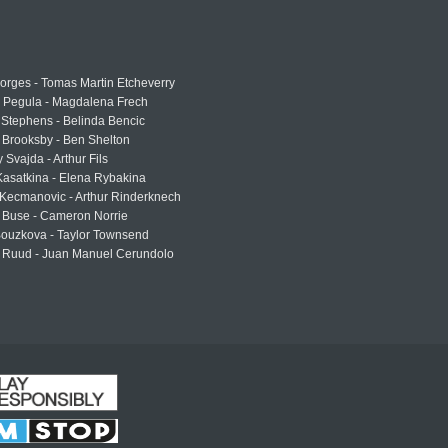
rges - Tomas Martin Etcheverry
a Pegula - Magdalena Frech
Stephens - Belinda Bencic
 Brooksby - Ben Shelton
 Svajda - Arthur Fils
asatkina - Elena Rybakina
Kecmanovic - Arthur Rinderknech
 Buse - Cameron Norrie
Bouzkova - Taylor Townsend
 Ruud - Juan Manuel Cerundolo