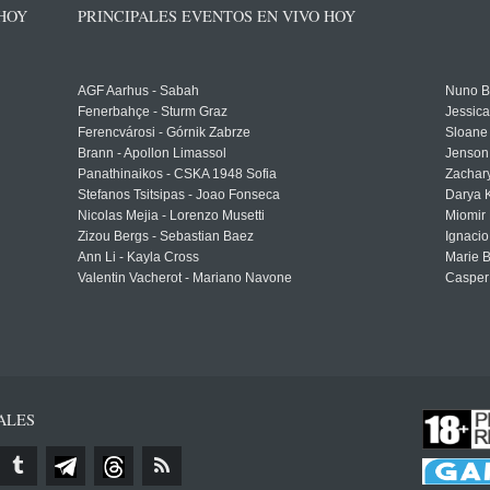
 HOY
PRINCIPALES EVENTOS EN VIVO HOY
AGF Aarhus - Sabah
Nuno Bo
Fenerbahçe - Sturm Graz
Jessic
Ferencvárosi - Górnik Zabrze
Sloane 
Brann - Apollon Limassol
Jenson
Panathinaikos - CSKA 1948 Sofia
Zachary
Stefanos Tsitsipas - Joao Fonseca
Darya K
Nicolas Mejia - Lorenzo Musetti
Miomir 
Zizou Bergs - Sebastian Baez
Ignacio
Ann Li - Kayla Cross
Marie 
Valentin Vacherot - Mariano Navone
Casper
ALES