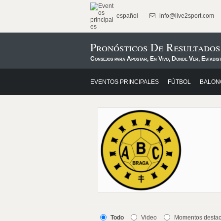
español
info@live2sport.com
Pronósticos De Resultado
Consejos para Apostar, En Vivo, Dónde Ver, Estadís
EVENTOS PRINCIPALES
FÚTBOL
BALON
Todo
Video
Momentos desta