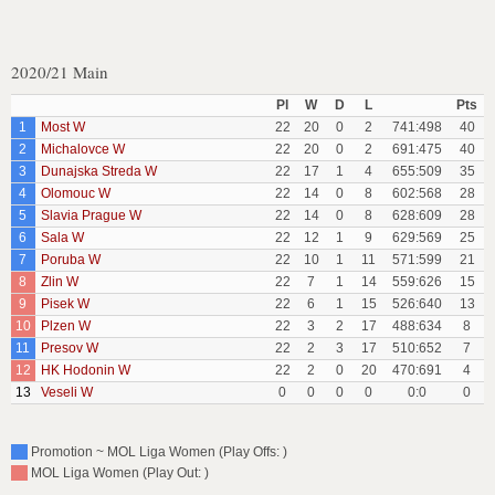
2020/21 Main
Pl
W
D
L
Pts
1
Most W
22
20
0
2
741:498
40
2
Michalovce W
22
20
0
2
691:475
40
3
Dunajska Streda W
22
17
1
4
655:509
35
4
Olomouc W
22
14
0
8
602:568
28
5
Slavia Prague W
22
14
0
8
628:609
28
6
Sala W
22
12
1
9
629:569
25
7
Poruba W
22
10
1
11
571:599
21
8
Zlin W
22
7
1
14
559:626
15
9
Pisek W
22
6
1
15
526:640
13
10
Plzen W
22
3
2
17
488:634
8
11
Presov W
22
2
3
17
510:652
7
12
HK Hodonin W
22
2
0
20
470:691
4
13
Veseli W
0
0
0
0
0:0
0
Promotion ~ MOL Liga Women (Play Offs: )
MOL Liga Women (Play Out: )