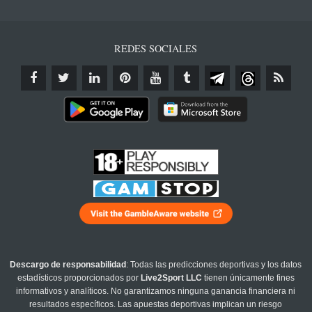
REDES SOCIALES
Descargo de responsabilidad
: Todas las predicciones deportivas y los datos
estadísticos proporcionados por
Live2Sport LLC
tienen únicamente fines
informativos y analíticos. No garantizamos ninguna ganancia financiera ni
resultados específicos. Las apuestas deportivas implican un riesgo