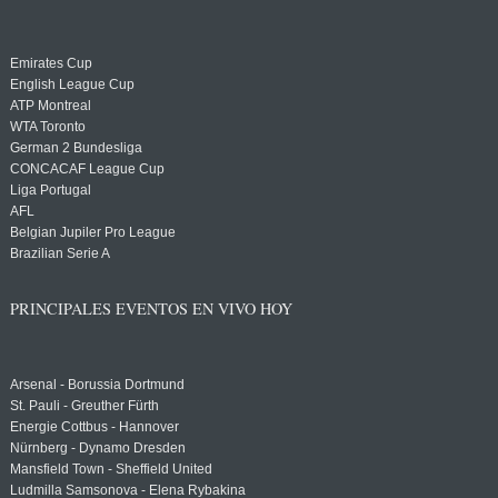
Emirates Cup
English League Cup
ATP Montreal
WTA Toronto
German 2 Bundesliga
CONCACAF League Cup
Liga Portugal
AFL
Belgian Jupiler Pro League
Brazilian Serie A
PRINCIPALES EVENTOS EN VIVO HOY
Arsenal - Borussia Dortmund
St. Pauli - Greuther Fürth
Energie Cottbus - Hannover
Nürnberg - Dynamo Dresden
Mansfield Town - Sheffield United
Ludmilla Samsonova - Elena Rybakina