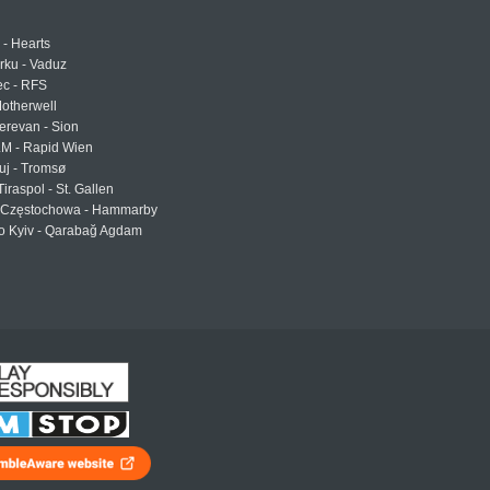
 - Hearts
urku - Vaduz
ec - RFS
otherwell
erevan - Sion
LM - Rapid Wien
uj - Tromsø
Tiraspol - St. Gallen
Częstochowa - Hammarby
 Kyiv - Qarabağ Agdam