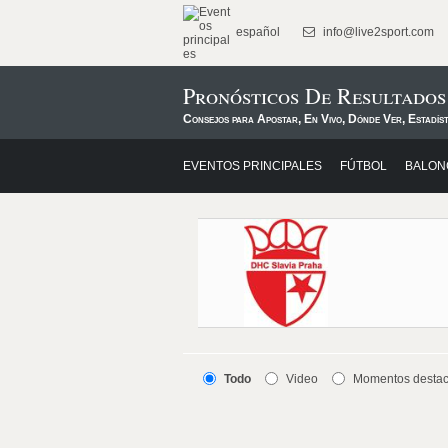
español
info@live2sport.com
Pronósticos De Resultado
Consejos para Apostar, En Vivo, Dónde Ver, Estadís
EVENTOS PRINCIPALES
FÚTBOL
BALON
Todo
Video
Momentos desta