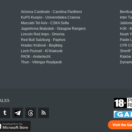
Arizona Cardinals - Carolina Panthers
Benfica
KuPS Kuopio - Universitatea Craiova
Inter T
Maccabi Tel Aviv - CSKA Sofia
Jablon
Jagiellonia Białystok - Glasgow Rangers
HJK - M
Lincoln Red Imps - Omonia
Noah Y
Red Bull Salzburg - Paphos
Paide 
Hradec Králové - Beşiktaş
CFR Cl
Lech Poznań - KÍ Klaksvík
Sheriff 
PAOK - Anderlecht
Raków 
Thun - Vikingur Reykjavik
Dynamo
ALES