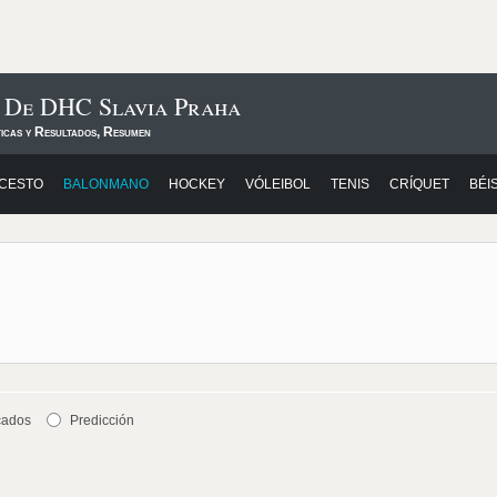
s De DHC Slavia Praha
ticas y Resultados, Resumen
CESTO
BALONMANO
HOCKEY
VÓLEIBOL
TENIS
CRÍQUET
BÉI
cados
Predicción