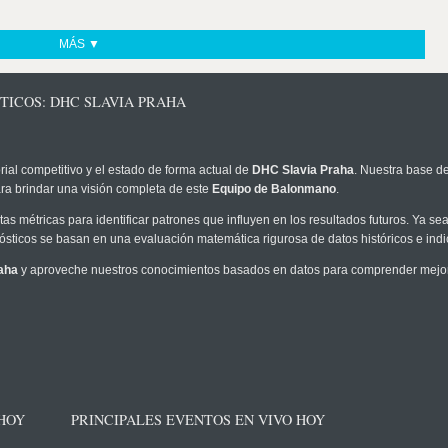
MÁS ▼
TICOS: DHC SLAVIA PRAHA
rial competitivo y el estado de forma actual de
DHC Slavia Praha
. Nuestra base de
ra brindar una visión completa de este
Equipo de Balonmano
.
as métricas para identificar patrones que influyen en los resultados futuros. Ya sea 
onósticos se basan en una evaluación matemática rigurosa de datos históricos e ind
aha
y aproveche nuestros conocimientos basados en datos para comprender mejor l
 HOY
PRINCIPALES EVENTOS EN VIVO HOY