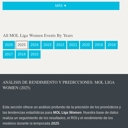
MÁS ▼
All MOL Liga Women Events By Years
2026
2025
2024
2023
2022
2021
2020
2019
2018
2017
2016
2015
ANÁLISIS DE RENDIMIENTO Y PREDICCIONES: MOL LIGA
WOMEN (2025)
Esta sección ofrece un análisis profundo de la precisión de los pronósticos y
las tendencias estadísticas para
MOL Liga Women
. Nuestra base de datos
realiza un seguimiento de los resultados, el ROI y el rendimiento de los
modelos durante la temporada
2025
.