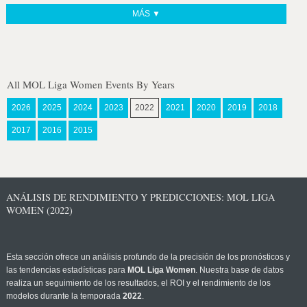
MÁS ▼
All MOL Liga Women Events By Years
2026
2025
2024
2023
2022
2021
2020
2019
2018
2017
2016
2015
ANÁLISIS DE RENDIMIENTO Y PREDICCIONES: MOL LIGA
WOMEN (2022)
Esta sección ofrece un análisis profundo de la precisión de los pronósticos y
las tendencias estadísticas para
MOL Liga Women
. Nuestra base de datos
realiza un seguimiento de los resultados, el ROI y el rendimiento de los
modelos durante la temporada
2022
.