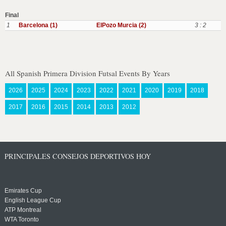
Final
1
Barcelona (1)
ElPozo Murcia (2)
3 : 2
All Spanish Primera Division Futsal Events By Years
2026
2025
2024
2023
2022
2021
2020
2019
2018
2017
2016
2015
2014
2013
2012
PRINCIPALES CONSEJOS DEPORTIVOS HOY
Emirates Cup
English League Cup
ATP Montreal
WTA Toronto