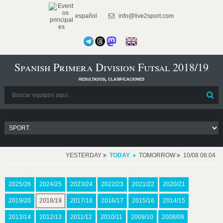
español
info@live2sport.com
Spanish Primera Division Futsal 2018/19
resultados, clasificaciones
YESTERDAY
TODAY
TOMORROW
10/08 06:04
2025/26
2024/25
2023/24
2022/23
2021/22
2020/21
2019/20
2018/19
2017/18
2016/17
2015/16
2014/15
2013/14
2012/13
2011/12
2010/11
2009/10
2008/09