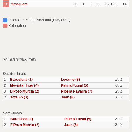
16
Antequera
30
3
5
22
67:129
14
Promotion ~ Liga Nacional (Play Offs: )
Relegation
2018/19 Play Offs
Quarter-finals
1
Barcelona (1)
Levante (8)
2 : 1
2
Movistar Inter (4)
Palma Futsal (5)
0 : 2
3
ElPozo Murcia (2)
Ribera Navarra (7)
2 : 1
4
Xota FS (3)
Jaen (6)
1 : 2
Semi-finals
1
Barcelona (1)
Palma Futsal (5)
2 : 1
2
ElPozo Murcia (2)
Jaen (6)
2 : 0