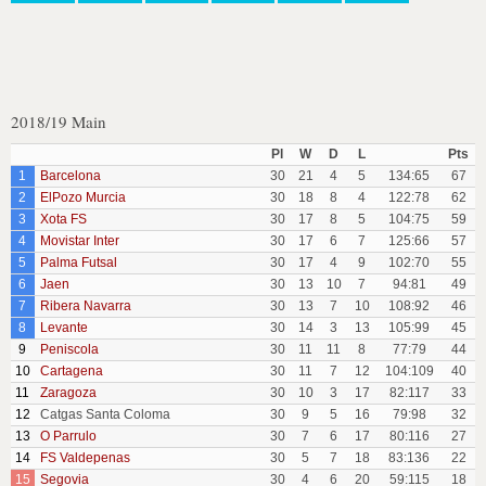
2018/19 Main
Pl
W
D
L
Pts
1
Barcelona
30
21
4
5
134:65
67
2
ElPozo Murcia
30
18
8
4
122:78
62
3
Xota FS
30
17
8
5
104:75
59
4
Movistar Inter
30
17
6
7
125:66
57
5
Palma Futsal
30
17
4
9
102:70
55
6
Jaen
30
13
10
7
94:81
49
7
Ribera Navarra
30
13
7
10
108:92
46
8
Levante
30
14
3
13
105:99
45
9
Peniscola
30
11
11
8
77:79
44
10
Cartagena
30
11
7
12
104:109
40
11
Zaragoza
30
10
3
17
82:117
33
12
Catgas Santa Coloma
30
9
5
16
79:98
32
13
O Parrulo
30
7
6
17
80:116
27
14
FS Valdepenas
30
5
7
18
83:136
22
15
Segovia
30
4
6
20
59:115
18