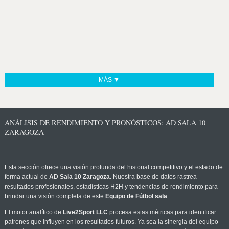
MÁS ▼
ANÁLISIS DE RENDIMIENTO Y PRONÓSTICOS: AD SALA 10
ZARAGOZA
Esta sección ofrece una visión profunda del historial competitivo y el estado de
forma actual de
AD Sala 10 Zaragoza
. Nuestra base de datos rastrea
resultados profesionales, estadísticas H2H y tendencias de rendimiento para
brindar una visión completa de este
Equipo de Fútbol sala
.
El motor analítico de
Live2Sport LLC
procesa estas métricas para identificar
patrones que influyen en los resultados futuros. Ya sea la sinergia del equipo