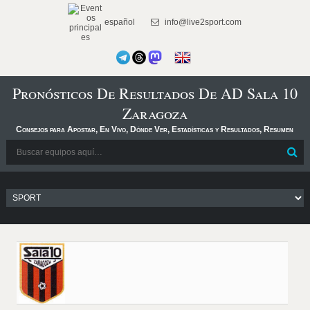
español
info@live2sport.com
Pronósticos De Resultados De AD Sala 10
Zaragoza
Consejos para Apostar, En Vivo, Dónde Ver, Estadísticas y Resultados, Resumen