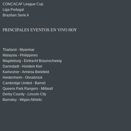
CONCACAF League Cup
Liga Portugal
Brazilian Serie A
PRINCIPALES EVENTOS EN VIVO HOY
Thailand - Myanmar
Malaysia - Philippines
Magdeburg - Eintracht Braunschweig
Darmstadt - Holstein Kiel
Karlsruher - Arminia Bielefeld
Heidenheim - Osnabrück
Cambridge United - Barnet
Queens Park Rangers - Millwall
Derby County - Lincoln City
Barnsley - Wigan Athletic