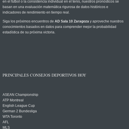
en el fútbol o la consistencia individual en el tenis, nuestros pronósticos se
basan en una evaluación matemática rigurosa de datos históricos e
indicadores de rendimiento en tiempo real.
Siga los próximos encuentros de
AD Sala 10 Zaragoza
y aproveche nuestros
conocimientos basados en datos para comprender mejor la probabilidad
estadística de su próxima victoria.
PRINCIPALES CONSEJOS DEPORTIVOS HOY
ASEAN Championship
ATP Montreal
English League Cup
German 2 Bundesliga
WTA Toronto
AFL
MLS