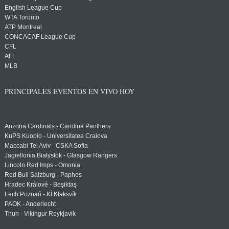
English League Cup
WTA Toronto
ATP Montreal
CONCACAF League Cup
CFL
AFL
MLB
PRINCIPALES EVENTOS EN VIVO HOY
Arizona Cardinals - Carolina Panthers
KuPS Kuopio - Universitatea Craiova
Maccabi Tel Aviv - CSKA Sofia
Jagiellonia Białystok - Glasgow Rangers
Lincoln Red Imps - Omonia
Red Bull Salzburg - Paphos
Hradec Králové - Beşiktaş
Lech Poznań - KÍ Klaksvík
PAOK - Anderlecht
Thun - Vikingur Reykjavik