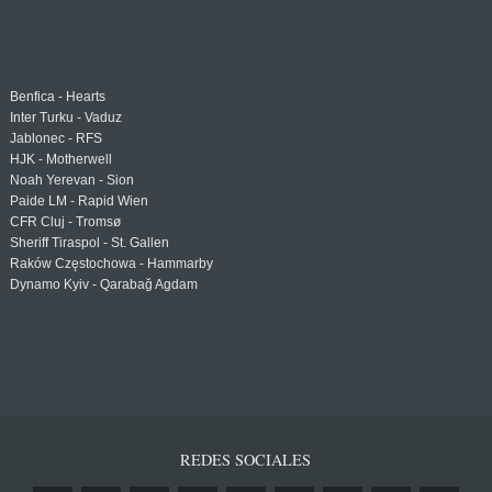
Benfica - Hearts
Inter Turku - Vaduz
Jablonec - RFS
HJK - Motherwell
Noah Yerevan - Sion
Paide LM - Rapid Wien
CFR Cluj - Tromsø
Sheriff Tiraspol - St. Gallen
Raków Częstochowa - Hammarby
Dynamo Kyiv - Qarabağ Agdam
REDES SOCIALES