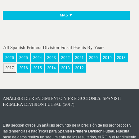
MÁS ▼
All Spanish Primera Division Futsal Events By Years
2026
2025
2024
2023
2022
2021
2020
2019
2018
2017
2016
2015
2014
2013
2012
ANÁLISIS DE RENDIMIENTO Y PREDICCIONES: SPANISH
PRIMERA DIVISION FUTSAL (2017)
Esta sección ofrece un análisis profundo de la precisión de los pronósticos y
las tendencias estadísticas para
Spanish Primera Division Futsal
. Nuestra
base de datos realiza un seguimiento de los resultados, el ROI y el rendimiento