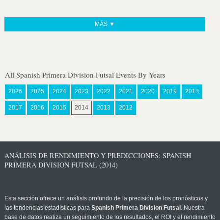
MÁS ▼
All Spanish Primera Division Futsal Events By Years
2026
2025
2024
2023
2022
2021
2020
2019
2018
2017
2016
2015
2014
2013
2012
ANÁLISIS DE RENDIMIENTO Y PREDICCIONES: SPANISH
PRIMERA DIVISION FUTSAL (2014)
Esta sección ofrece un análisis profundo de la precisión de los pronósticos y
las tendencias estadísticas para
Spanish Primera Division Futsal
. Nuestra
base de datos realiza un seguimiento de los resultados, el ROI y el rendimiento