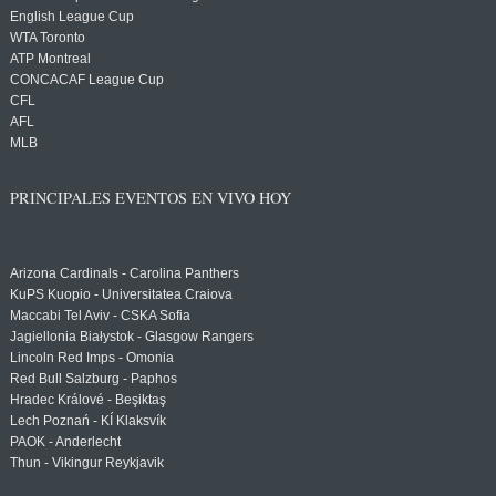
English League Cup
WTA Toronto
ATP Montreal
CONCACAF League Cup
CFL
AFL
MLB
PRINCIPALES EVENTOS EN VIVO HOY
Arizona Cardinals - Carolina Panthers
KuPS Kuopio - Universitatea Craiova
Maccabi Tel Aviv - CSKA Sofia
Jagiellonia Białystok - Glasgow Rangers
Lincoln Red Imps - Omonia
Red Bull Salzburg - Paphos
Hradec Králové - Beşiktaş
Lech Poznań - KÍ Klaksvík
PAOK - Anderlecht
Thun - Vikingur Reykjavik