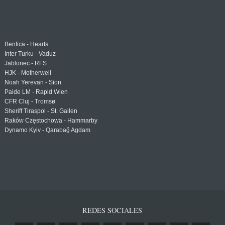
Benfica - Hearts
Inter Turku - Vaduz
Jablonec - RFS
HJK - Motherwell
Noah Yerevan - Sion
Paide LM - Rapid Wien
CFR Cluj - Tromsø
Sheriff Tiraspol - St. Gallen
Raków Częstochowa - Hammarby
Dynamo Kyiv - Qarabağ Agdam
REDES SOCIALES