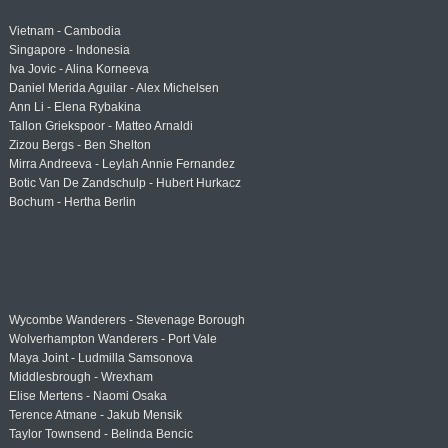
Vietnam - Cambodia
Singapore - Indonesia
Iva Jovic - Alina Korneeva
Daniel Merida Aguilar - Alex Michelsen
Ann Li - Elena Rybakina
Tallon Griekspoor - Matteo Arnaldi
Zizou Bergs - Ben Shelton
Mirra Andreeva - Leylah Annie Fernandez
Botic Van De Zandschulp - Hubert Hurkacz
Bochum - Hertha Berlin
Wycombe Wanderers - Stevenage Borough
Wolverhampton Wanderers - Port Vale
Maya Joint - Ludmilla Samsonova
Middlesbrough - Wrexham
Elise Mertens - Naomi Osaka
Terence Atmane - Jakub Mensik
Taylor Townsend - Belinda Bencic