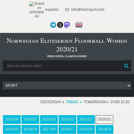
español
info@live2sport.com
Norwegian Eliteserien Floorball Women
2020/21
resultados, clasificaciones
YESTERDAY
TODAY
TOMORROW
07/08 11:20
2025/26
2024/25
2023/24
2022/23
2021/22
2020/21
2019/20
2018/19
2017/18
2016/17
2015/16
2014/15