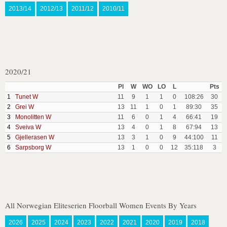
2013/14
2012/13
2011/12
2010/11
2020/21
Pl
W
WO
LO
L
Pts
1
Tunet W
11
9
1
1
0
108:26
30
2
Grei W
13
11
1
0
1
89:30
35
3
Monolitten W
11
6
0
1
4
66:41
19
4
Sveiva W
13
4
0
1
8
67:94
13
5
Gjellerasen W
13
3
1
0
9
44:100
11
6
Sarpsborg W
13
1
0
0
12
35:118
3
All Norwegian Eliteserien Floorball Women Events By Years
2026
2025
2024
2023
2022
2021
2020
2019
2018