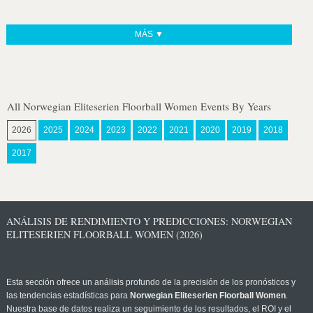
MÁS ▼
All Norwegian Eliteserien Floorball Women Events By Years
2026
2025
2024
2023
2022
2021
2020
2019
2018
2017
ANÁLISIS DE RENDIMIENTO Y PREDICCIONES: NORWEGIAN
ELITESERIEN FLOORBALL WOMEN (2026)
Esta sección ofrece un análisis profundo de la precisión de los pronósticos y
las tendencias estadísticas para
Norwegian Eliteserien Floorball Women
.
Nuestra base de datos realiza un seguimiento de los resultados, el ROI y el