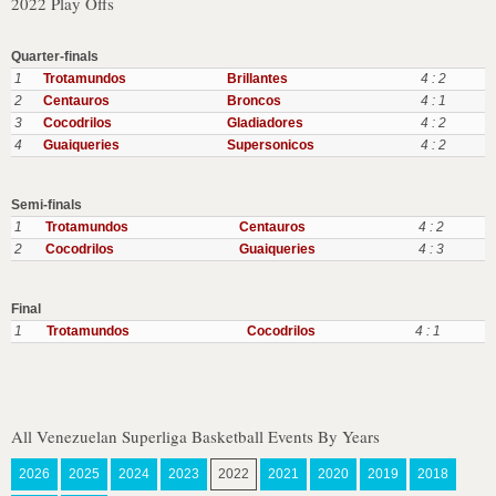
2022 Play Offs
Quarter-finals
1
Trotamundos
Brillantes
4 : 2
2
Centauros
Broncos
4 : 1
3
Cocodrilos
Gladiadores
4 : 2
4
Guaiqueries
Supersonicos
4 : 2
Semi-finals
1
Trotamundos
Centauros
4 : 2
2
Cocodrilos
Guaiqueries
4 : 3
Final
1
Trotamundos
Cocodrilos
4 : 1
All Venezuelan Superliga Basketball Events By Years
2026
2025
2024
2023
2022
2021
2020
2019
2018