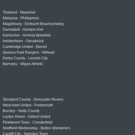
Thailand - Myanmar
Malaysia - Philippines
Magdeburg - Eintracht Braunschweig
Darmstadt - Holstein Kiel
Karlsruher - Arminia Bielefeld
Heidenheim - Osnabrück
Cambridge United - Barnet
Queens Park Rangers - Millwall
Derby County - Lincoln City
Barnsley - Wigan Athletic
Stockport County - Doncaster Rovers
West Ham United - Portsmouth
Burnley - Notts County
Leyton Orient - Oxford United
Fleetwood Town - Chesterfield
Sheffield Wednesday - Bolton Wanderers
Cardiff City - Swindon Town