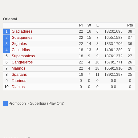
Oriental
Pl
W
L
Pts
1
Gladiadores
22
16
6
1823:1695
38
2
Guaiqueries
22
15
7
1655:1583
37
3
Gigantes
22
14
8
1833:1706
36
4
Cocodrilos
18
13
5
1406:1289
31
5
Supersonicos
18
9
9
1376:1372
27
6
Cangrejeros
22
4
18
1579:1771
26
7
Marinos
22
4
18
1659:1910
26
8
Spartans
18
7
11
1392:1397
25
9
Taurinos
0
0
0
0:0
0
10
Diablos
0
0
0
0:0
0
Promotion ~ Superliga (Play Offs)