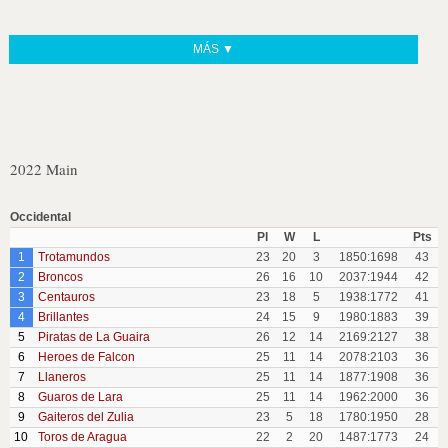
MÁS ▼
2022 Main
Occidental
Pl
W
L
Pts
1
Trotamundos
23
20
3
1850:1698
43
2
Broncos
26
16
10
2037:1944
42
3
Centauros
23
18
5
1938:1772
41
4
Brillantes
24
15
9
1980:1883
39
5
Piratas de La Guaira
26
12
14
2169:2127
38
6
Heroes de Falcon
25
11
14
2078:2103
36
7
Llaneros
25
11
14
1877:1908
36
8
Guaros de Lara
25
11
14
1962:2000
36
9
Gaiteros del Zulia
23
5
18
1780:1950
28
10
Toros de Aragua
22
2
20
1487:1773
24