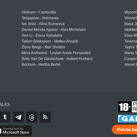
Vietnam - Cambodia
Wycomb
Singapore - Indonesia
Wolver
Iva Jovic - Alina Korneeva
Maya J
Daniel Merida Aguilar - Alex Michelsen
Middle
Ann Li - Elena Rybakina
Elise M
Tallon Griekspoor - Matteo Arnaldi
Terenc
Zizou Bergs - Ben Shelton
Taylor 
Mirra Andreeva - Leylah Annie Fernandez
Maria S
Botic Van De Zandschulp - Hubert Hurkacz
Casper
Bochum - Hertha Berlin
Alexei 
ALES