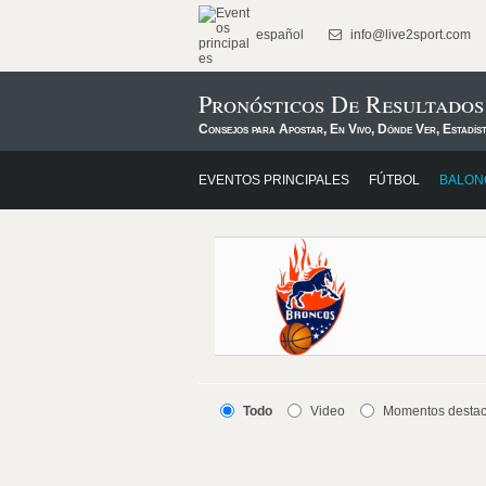
español
info@live2sport.com
Pronósticos De Resultado
Consejos para Apostar, En Vivo, Dónde Ver, Estadís
EVENTOS PRINCIPALES
FÚTBOL
BALON
Todo
Video
Momentos desta