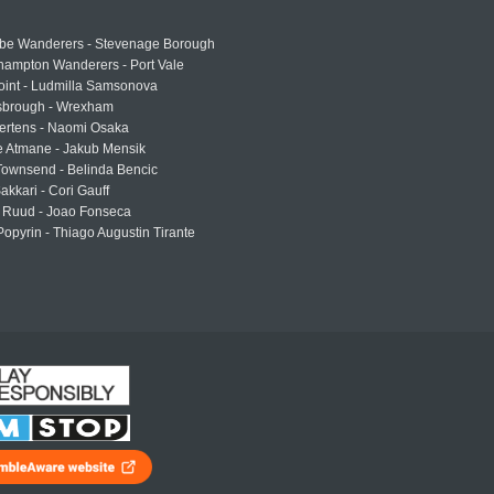
e Wanderers - Stevenage Borough
hampton Wanderers - Port Vale
oint - Ludmilla Samsonova
sbrough - Wrexham
ertens - Naomi Osaka
e Atmane - Jakub Mensik
Townsend - Belinda Bencic
akkari - Cori Gauff
 Ruud - Joao Fonseca
Popyrin - Thiago Augustin Tirante