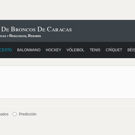
s De Broncos De Caracas
ticas y Resultados, Resumen
CESTO
BALONMANO
HOCKEY
VÓLEIBOL
TENIS
CRÍQUET
BÉI
cados
Predicción