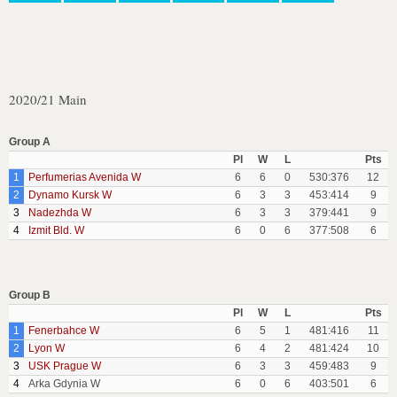
2020/21 Main
Group A
Pl
W
L
Pts
1
Perfumerias Avenida W
6
6
0
530:376
12
2
Dynamo Kursk W
6
3
3
453:414
9
3
Nadezhda W
6
3
3
379:441
9
4
Izmit Bld. W
6
0
6
377:508
6
Group B
Pl
W
L
Pts
1
Fenerbahce W
6
5
1
481:416
11
2
Lyon W
6
4
2
481:424
10
3
USK Prague W
6
3
3
459:483
9
4
Arka Gdynia W
6
0
6
403:501
6