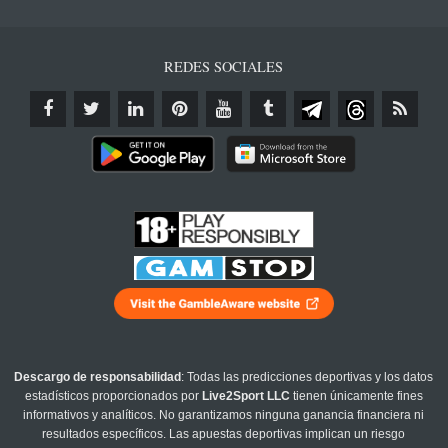
REDES SOCIALES
Descargo de responsabilidad
: Todas las predicciones deportivas y los datos
estadísticos proporcionados por
Live2Sport LLC
tienen únicamente fines
informativos y analíticos. No garantizamos ninguna ganancia financiera ni
resultados específicos. Las apuestas deportivas implican un riesgo