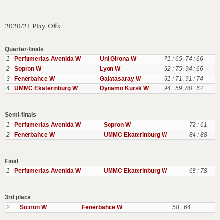
2020/21 Play Offs
Quarter-finals
1
Perfumerias Avenida W
Uni Girona W
71 : 65
,
74 : 66
2
Sopron W
Lyon W
62 : 75
,
94 : 66
3
Fenerbahce W
Galatasaray W
61 : 71
,
91 : 74
4
UMMC Ekaterinburg W
Dynamo Kursk W
94 : 59
,
80 : 67
Semi-finals
1
Perfumerias Avenida W
Sopron W
72 : 61
2
Fenerbahce W
UMMC Ekaterinburg W
84 : 88
Final
1
Perfumerias Avenida W
UMMC Ekaterinburg W
68 : 78
3rd place
2
Sopron W
Fenerbahce W
58 : 64