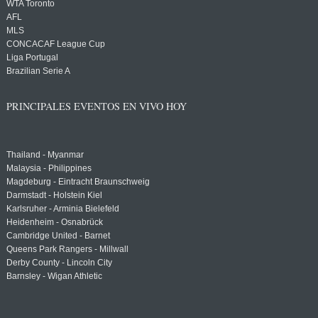
WTA Toronto
AFL
MLS
CONCACAF League Cup
Liga Portugal
Brazilian Serie A
PRINCIPALES EVENTOS EN VIVO HOY
Thailand - Myanmar
Malaysia - Philippines
Magdeburg - Eintracht Braunschweig
Darmstadt - Holstein Kiel
Karlsruher - Arminia Bielefeld
Heidenheim - Osnabrück
Cambridge United - Barnet
Queens Park Rangers - Millwall
Derby County - Lincoln City
Barnsley - Wigan Athletic