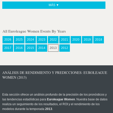
MÁS ▼
All Euroleague Women Events By Years
2026
2025
2024
2023
2022
2021
2020
2019
2018
2017
2016
2015
2014
2013
2012
ANÁLISIS DE RENDIMIENTO Y PREDICCIONES: EUROLEAGUE
WOMEN (2013)
Esta sección ofrece un análisis profundo de la precisión de los pronósticos y
las tendencias estadísticas para
Euroleague Women
. Nuestra base de datos
realiza un seguimiento de los resultados, el ROI y el rendimiento de los
modelos durante la temporada
2013
.