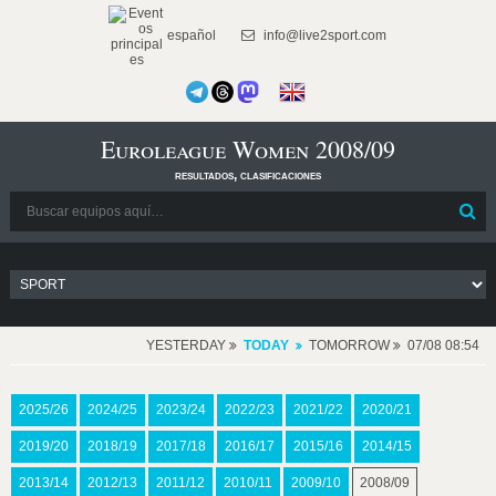
español
info@live2sport.com
Euroleague Women 2008/09
resultados, clasificaciones
YESTERDAY
TODAY
TOMORROW
07/08 08:54
2025/26
2024/25
2023/24
2022/23
2021/22
2020/21
2019/20
2018/19
2017/18
2016/17
2015/16
2014/15
2013/14
2012/13
2011/12
2010/11
2009/10
2008/09