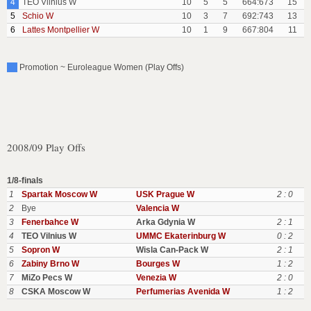
4
TEO Vilnius W
10
5
5
664:673
15
5
Schio W
10
3
7
692:743
13
6
Lattes Montpellier W
10
1
9
667:804
11
Promotion ~ Euroleague Women (Play Offs)
2008/09 Play Offs
1/8-finals
1
Spartak Moscow W
USK Prague W
2 : 0
2
Bye
Valencia W
3
Fenerbahce W
Arka Gdynia W
2 : 1
4
TEO Vilnius W
UMMC Ekaterinburg W
0 : 2
5
Sopron W
Wisla Can-Pack W
2 : 1
6
Zabiny Brno W
Bourges W
1 : 2
7
MiZo Pecs W
Venezia W
2 : 0
8
CSKA Moscow W
Perfumerias Avenida W
1 : 2