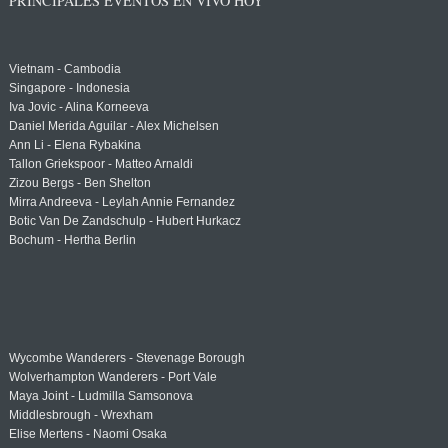
PRINCIPALES EVENTOS EN VIVO HOY
Vietnam - Cambodia
Singapore - Indonesia
Iva Jovic - Alina Korneeva
Daniel Merida Aguilar - Alex Michelsen
Ann Li - Elena Rybakina
Tallon Griekspoor - Matteo Arnaldi
Zizou Bergs - Ben Shelton
Mirra Andreeva - Leylah Annie Fernandez
Botic Van De Zandschulp - Hubert Hurkacz
Bochum - Hertha Berlin
Wycombe Wanderers - Stevenage Borough
Wolverhampton Wanderers - Port Vale
Maya Joint - Ludmilla Samsonova
Middlesbrough - Wrexham
Elise Mertens - Naomi Osaka