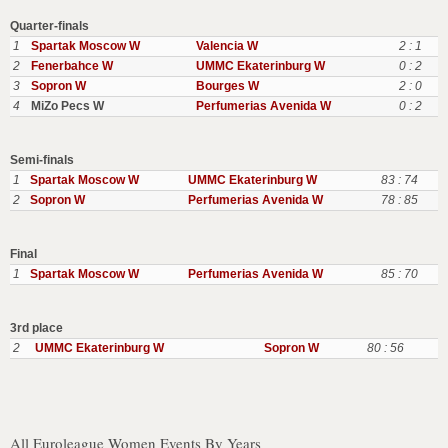
Quarter-finals
1
Spartak Moscow W
Valencia W
2 : 1
2
Fenerbahce W
UMMC Ekaterinburg W
0 : 2
3
Sopron W
Bourges W
2 : 0
4
MiZo Pecs W
Perfumerias Avenida W
0 : 2
Semi-finals
1
Spartak Moscow W
UMMC Ekaterinburg W
83 : 74
2
Sopron W
Perfumerias Avenida W
78 : 85
Final
1
Spartak Moscow W
Perfumerias Avenida W
85 : 70
3rd place
2
UMMC Ekaterinburg W
Sopron W
80 : 56
All Euroleague Women Events By Years