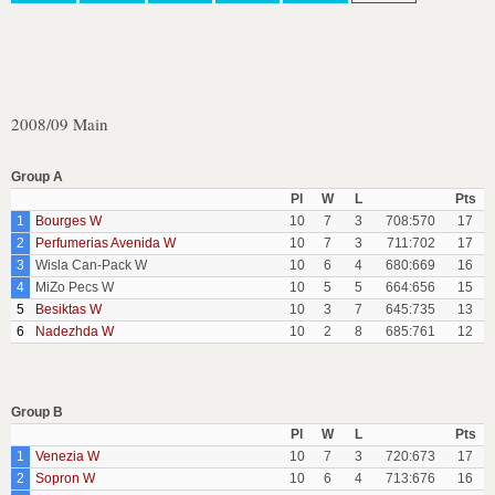
2008/09 Main
Group A
Pl
W
L
Pts
1
Bourges W
10
7
3
708:570
17
2
Perfumerias Avenida W
10
7
3
711:702
17
3
Wisla Can-Pack W
10
6
4
680:669
16
4
MiZo Pecs W
10
5
5
664:656
15
5
Besiktas W
10
3
7
645:735
13
6
Nadezhda W
10
2
8
685:761
12
Group B
Pl
W
L
Pts
1
Venezia W
10
7
3
720:673
17
2
Sopron W
10
6
4
713:676
16