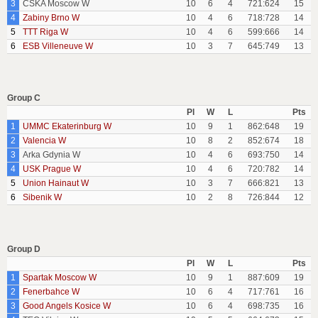
3
CSKA Moscow W
10
6
4
721:624
15
4
Zabiny Brno W
10
4
6
718:728
14
5
TTT Riga W
10
4
6
599:666
14
6
ESB Villeneuve W
10
3
7
645:749
13
Group C
Pl
W
L
Pts
1
UMMC Ekaterinburg W
10
9
1
862:648
19
2
Valencia W
10
8
2
852:674
18
3
Arka Gdynia W
10
4
6
693:750
14
4
USK Prague W
10
4
6
720:782
14
5
Union Hainaut W
10
3
7
666:821
13
6
Sibenik W
10
2
8
726:844
12
Group D
Pl
W
L
Pts
1
Spartak Moscow W
10
9
1
887:609
19
2
Fenerbahce W
10
6
4
717:761
16
3
Good Angels Kosice W
10
6
4
698:735
16