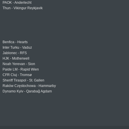
PAOK - Anderlecht
Thun - Vikingur Reykjavik
Benfica - Hearts
Inter Turku - Vaduz
Jablonec - RFS
HJK - Motherwell
Noah Yerevan - Sion
Paide LM - Rapid Wien
CFR Cluj - Tromsø
Sheriff Tiraspol - St. Gallen
Raków Częstochowa - Hammarby
Dynamo Kyiv - Qarabağ Agdam