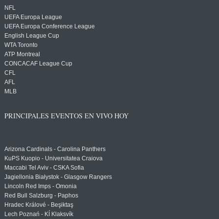
NFL
UEFA Europa League
UEFA Europa Conference League
English League Cup
WTA Toronto
ATP Montreal
CONCACAF League Cup
CFL
AFL
MLB
PRINCIPALES EVENTOS EN VIVO HOY
Arizona Cardinals - Carolina Panthers
KuPS Kuopio - Universitatea Craiova
Maccabi Tel Aviv - CSKA Sofia
Jagiellonia Białystok - Glasgow Rangers
Lincoln Red Imps - Omonia
Red Bull Salzburg - Paphos
Hradec Králové - Beşiktaş
Lech Poznań - KÍ Klaksvík