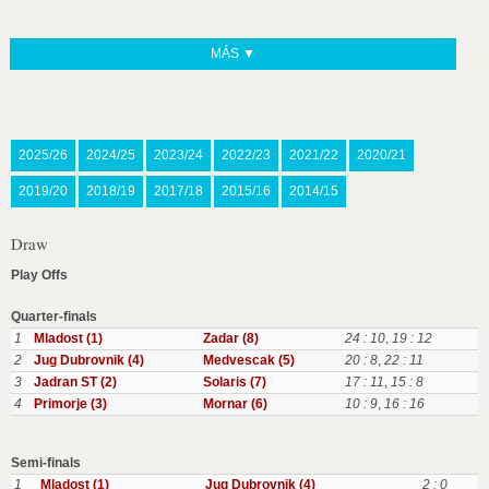
MÁS ▼
2025/26
2024/25
2023/24
2022/23
2021/22
2020/21
2019/20
2018/19
2017/18
2015/16
2014/15
Draw
Play Offs
Quarter-finals
1
Mladost (1)
Zadar (8)
24 : 10
,
19 : 12
2
Jug Dubrovnik (4)
Medvescak (5)
20 : 8
,
22 : 11
3
Jadran ST (2)
Solaris (7)
17 : 11
,
15 : 8
4
Primorje (3)
Mornar (6)
10 : 9
,
16 : 16
Semi-finals
1
Mladost (1)
Jug Dubrovnik (4)
2 : 0