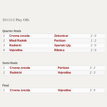
2011/12 Play Offs
Quarter-finals
1
Crvena zvezda
Zeleznicar
2 : 0
2
Mladi Radnik
Partizan
1 : 2
3
Radnicki
Spartak Ljig
2 : 0
4
Vojvodina
Ribnica
2 : 0
Semi-finals
1
Crvena zvezda
Partizan
3 : 2
2
Radnicki
Vojvodina
2 : 3
Final
1
Crvena zvezda
Vojvodina
3 : 0