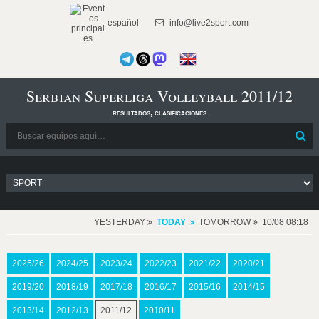
español
info@live2sport.com
Serbian Superliga Volleyball 2011/12
resultados, clasificaciones
YESTERDAY
TODAY
TOMORROW
10/08 08:18
2025/26
2024/25
2023/24
2022/23
2021/22
2020/21
2019/20
2018/19
2017/18
2016/17
2015/16
2014/15
2013/14
2012/13
2011/12
2010/11