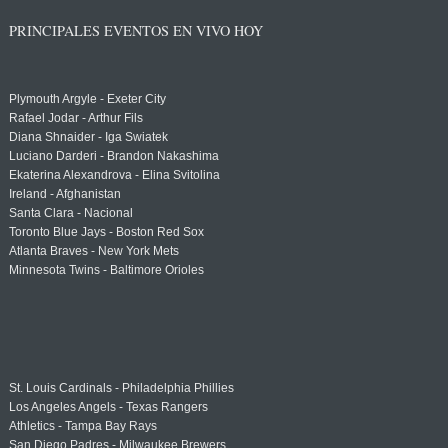
PRINCIPALES EVENTOS EN VIVO HOY
Plymouth Argyle - Exeter City
Rafael Jodar - Arthur Fils
Diana Shnaider - Iga Swiatek
Luciano Darderi - Brandon Nakashima
Ekaterina Alexandrova - Elina Svitolina
Ireland - Afghanistan
Santa Clara - Nacional
Toronto Blue Jays - Boston Red Sox
Atlanta Braves - New York Mets
Minnesota Twins - Baltimore Orioles
St. Louis Cardinals - Philadelphia Phillies
Los Angeles Angels - Texas Rangers
Athletics - Tampa Bay Rays
San Diego Padres - Milwaukee Brewers