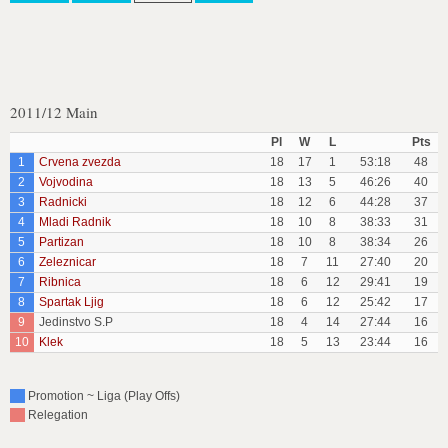
2011/12 Main
Pl
W
L
Pts
1
Crvena zvezda
18
17
1
53:18
48
2
Vojvodina
18
13
5
46:26
40
3
Radnicki
18
12
6
44:28
37
4
Mladi Radnik
18
10
8
38:33
31
5
Partizan
18
10
8
38:34
26
6
Zeleznicar
18
7
11
27:40
20
7
Ribnica
18
6
12
29:41
19
8
Spartak Ljig
18
6
12
25:42
17
9
Jedinstvo S.P
18
4
14
27:44
16
10
Klek
18
5
13
23:44
16
Promotion ~ Liga (Play Offs)
Relegation