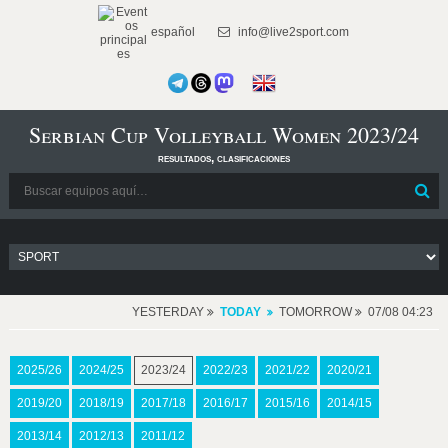
español
info@live2sport.com
Serbian Cup Volleyball Women 2023/24
resultados, clasificaciones
YESTERDAY
TODAY
TOMORROW
07/08 04:23
2025/26
2024/25
2023/24
2022/23
2021/22
2020/21
2019/20
2018/19
2017/18
2016/17
2015/16
2014/15
2013/14
2012/13
2011/12