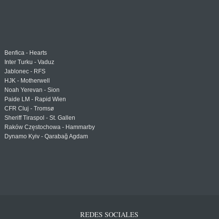
Benfica - Hearts
Inter Turku - Vaduz
Jablonec - RFS
HJK - Motherwell
Noah Yerevan - Sion
Paide LM - Rapid Wien
CFR Cluj - Tromsø
Sheriff Tiraspol - St. Gallen
Raków Częstochowa - Hammarby
Dynamo Kyiv - Qarabağ Agdam
REDES SOCIALES