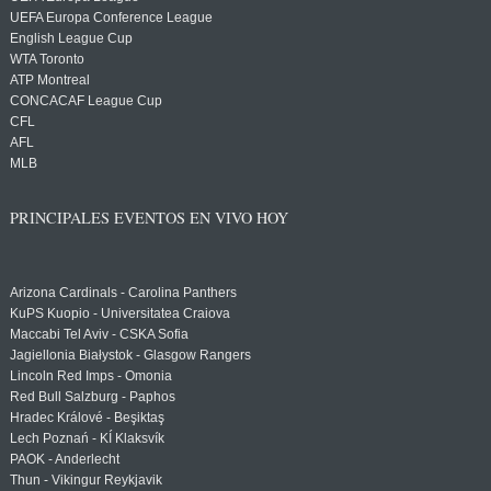
UEFA Europa Conference League
English League Cup
WTA Toronto
ATP Montreal
CONCACAF League Cup
CFL
AFL
MLB
PRINCIPALES EVENTOS EN VIVO HOY
Arizona Cardinals - Carolina Panthers
KuPS Kuopio - Universitatea Craiova
Maccabi Tel Aviv - CSKA Sofia
Jagiellonia Białystok - Glasgow Rangers
Lincoln Red Imps - Omonia
Red Bull Salzburg - Paphos
Hradec Králové - Beşiktaş
Lech Poznań - KÍ Klaksvík
PAOK - Anderlecht
Thun - Vikingur Reykjavik