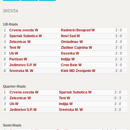
2023/24
1/8-finals
1
Crvena zvezda W
Radnicki Beograd W
3 : 0
2
Spartak Subotica W
Novi Sad W
3 : 0
3
Zeleznicar W
Omladinac W
3 : 0
4
Tent W
Zlatibor Cajetina W
3 : 0
5
Ub W
Desetka W
3 : 0
6
Partizan W
Indjija W
2 : 3
7
Jedinstvo S.P. W
Crno Bele W
3 : 0
8
Sremska M. W
Klek MD Zrenjanin W
3 : 0
Quarter-finals
1
Crvena zvezda W
Spartak Subotica W
3 : 0
2
Zeleznicar W
Tent W
0 : 3
3
Ub W
Indjija W
3 : 0
4
Jedinstvo S.P. W
Sremska M. W
3 : 0
Semi-finals