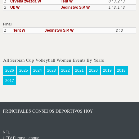
1
Crvena zvezda W
Tent W
0 : 3
,
2 : 3
2
Ub W
Jedinstvo S.P. W
1 : 3
,
1 : 3
Final
1
Tent W
Jedinstvo S.P. W
2 : 3
All Serbian Cup Volleyball Women Events By Years
2026
2025
2024
2023
2022
2021
2020
2019
2018
2017
PRINCIPALES CONSEJOS DEPORTIVOS HOY
NFL
UEFA Europa League