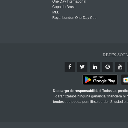
One Day International
Copa do Brasil
MLB
Royal London One-Day Cup
REDES SOCI
Descargo de responsabilidad
: Todas las predi
garantizamos ninguna ganancia financiera ni re
fondos que pueda permitirse perder. Si usted o