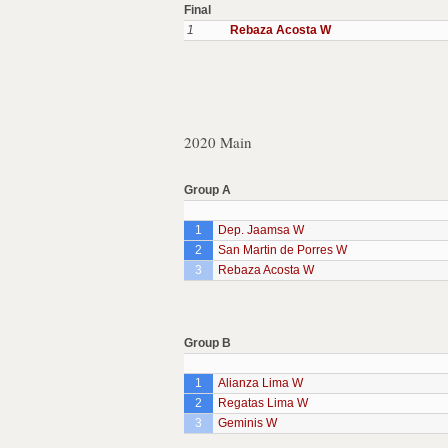
Final
1
Rebaza Acosta W
2020 Main
Group A
1
Dep. Jaamsa W
2
San Martin de Porres W
3
Rebaza Acosta W
Group B
1
Alianza Lima W
2
Regatas Lima W
3
Geminis W