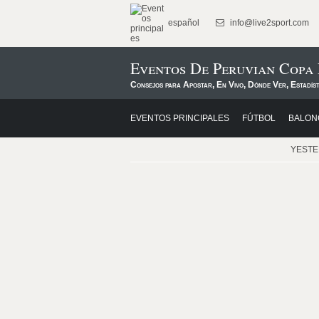
español
info@live2sport.com
Eventos De Peruvian Copa
Consejos para Apostar, En Vivo, Dónde Ver, Estadís
EVENTOS PRINCIPALES
FÚTBOL
BALON
YEST