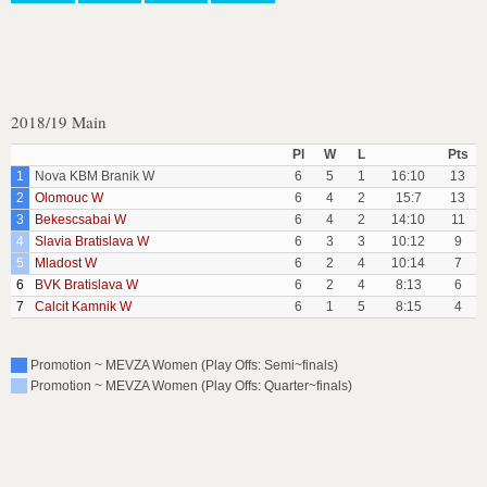
2018/19 Main
Pl
W
L
Pts
1
Nova KBM Branik W
6
5
1
16:10
13
2
Olomouc W
6
4
2
15:7
13
3
Bekescsabai W
6
4
2
14:10
11
4
Slavia Bratislava W
6
3
3
10:12
9
5
Mladost W
6
2
4
10:14
7
6
BVK Bratislava W
6
2
4
8:13
6
7
Calcit Kamnik W
6
1
5
8:15
4
Promotion ~ MEVZA Women (Play Offs: Semi~finals)
Promotion ~ MEVZA Women (Play Offs: Quarter~finals)