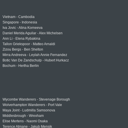
Vietnam - Cambodia
Singapore - Indonesia
Iva Jovic - Alina Korneeva
Daniel Merida Aguilar - Alex Michelsen
Ann Li - Elena Rybakina
Tallon Griekspoor - Matteo Arnaldi
Zizou Bergs - Ben Shelton
Mirra Andreeva - Leylah Annie Fernandez
Botic Van De Zandschulp - Hubert Hurkacz
Bochum - Hertha Berlin
Wycombe Wanderers - Stevenage Borough
Wolverhampton Wanderers - Port Vale
Maya Joint - Ludmilla Samsonova
Middlesbrough - Wrexham
Elise Mertens - Naomi Osaka
Terence Atmane - Jakub Mensik