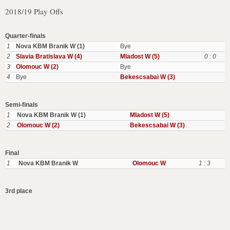
2018/19 Play Offs
Quarter-finals
1
Nova KBM Branik W (1)
Bye
2
Slavia Bratislava W (4)
Mladost W (5)
0 : 0
3
Olomouc W (2)
Bye
4
Bye
Bekescsabai W (3)
Semi-finals
1
Nova KBM Branik W (1)
Mladost W (5)
2
Olomouc W (2)
Bekescsabai W (3)
Final
1
Nova KBM Branik W
Olomouc W
1 : 3
3rd place