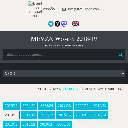
español
info@live2sport.com
MEVZA Women 2018/19
resultados, clasificaciones
YESTERDAY
TODAY
TOMORROW
07/08 19:40
2025/26
2024/25
2023/24
2022/23
2021/22
2019/20
2018/19
2017/18
2016/17
2015/16
2014/15
2013/14
2012/13
2011/12
2010/11
2009/10