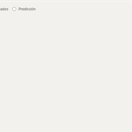
cados
Predicción