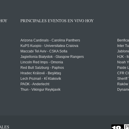
 HOY
PRINCIPALES EVENTOS EN VIVO HOY
Arizona Cardinals - Carolina Panthers
Benfica
KuPS Kuopio - Universitatea Craiova
Inter T
Maccabi Tel Aviv - CSKA Sofia
Jablon
Jagiellonia Białystok - Glasgow Rangers
HJK - M
Lincoln Red Imps - Omonia
Noah Y
Red Bull Salzburg - Paphos
Paide 
Hradec Králové - Beşiktaş
CFR Cl
Lech Poznań - KÍ Klaksvík
Sheriff 
PAOK - Anderlecht
Raków 
Thun - Vikingur Reykjavik
Dynamo
ALES