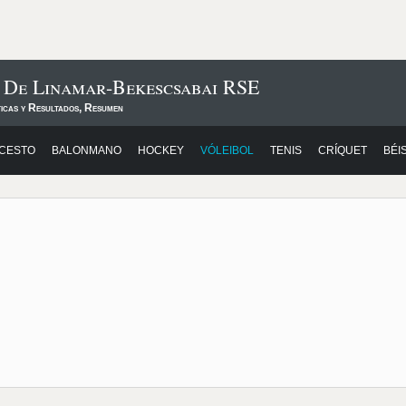
 De Linamar-Bekescsabai RSE
ticas y Resultados, Resumen
CESTO
BALONMANO
HOCKEY
VÓLEIBOL
TENIS
CRÍQUET
BÉI