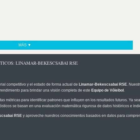
MÁS ▼
STICOS: LINAMAR-BEKESCSABAI RSE
rial competitivo y el estado de forma actual de
Linamar-Bekescsabai RSE
. Nuest
 rendimiento para brindar una visión completa de este
Equipo de Vóleibol
.
as métricas para identificar patrones que influyen en los resultados futuros. Ya sea 
onósticos se basan en una evaluación matemática rigurosa de datos históricos e ind
scsabai RSE
y aproveche nuestros conocimientos basados en datos para comprende