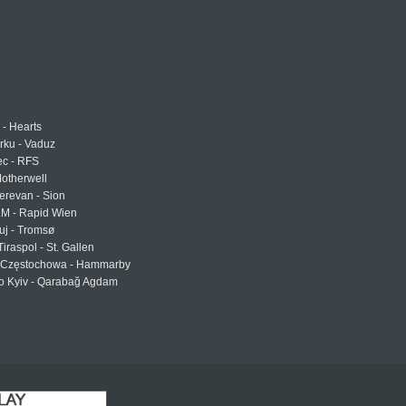
 - Hearts
urku - Vaduz
ec - RFS
otherwell
erevan - Sion
LM - Rapid Wien
uj - Tromsø
Tiraspol - St. Gallen
Częstochowa - Hammarby
 Kyiv - Qarabağ Agdam