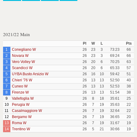
2021/22 Main
Pl
W
L
Pts
1
Conegliano W
26
23
3
73:23
66
2
Novara W
26
23
3
69:24
66
3
Vero Volley W
26
20
6
70:25
63
4
Scandicci W
26
20
6
65:33
57
5
UYBA Busto Arsizio W
26
16
10
59:42
51
6
Chieri '76 W
26
13
13
52:50
40
7
Cuneo W
26
13
13
52:53
38
8
Firenze W
26
13
13
51:54
38
9
Vallefoglia W
26
8
18
35:61
25
10
Perugia W
26
7
19
35:63
22
11
Casalmaggiore W
26
7
19
32:64
22
12
Bergamo W
26
7
19
36:65
20
13
Roma W
26
7
19
31:67
19
14
Trentino W
26
5
21
30:66
19