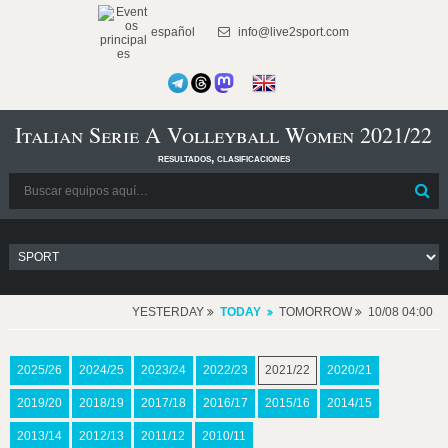
español
info@live2sport.com
Italian Serie A Volleyball Women 2021/22
resultados, clasificaciones
YESTERDAY
TODAY
TOMORROW
10/08 04:00
2025/26
2024/25
2023/24
2022/23
2021/22
2020/21
2019/20
2018/19
2017/18
2016/17
2015/16
2014/15
2013/14
2012/13
2011/12
2010/11