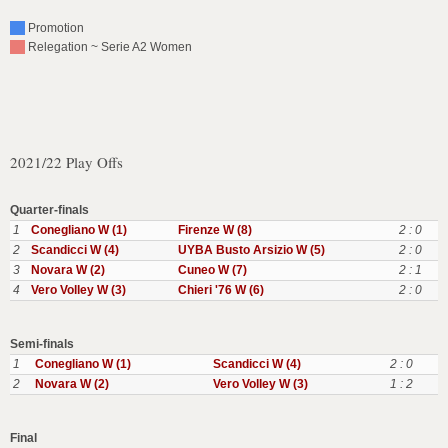
Promotion
Relegation ~ Serie A2 Women
2021/22 Play Offs
Quarter-finals
1
Conegliano W (1)
Firenze W (8)
2 : 0
2
Scandicci W (4)
UYBA Busto Arsizio W (5)
2 : 0
3
Novara W (2)
Cuneo W (7)
2 : 1
4
Vero Volley W (3)
Chieri '76 W (6)
2 : 0
Semi-finals
1
Conegliano W (1)
Scandicci W (4)
2 : 0
2
Novara W (2)
Vero Volley W (3)
1 : 2
Final