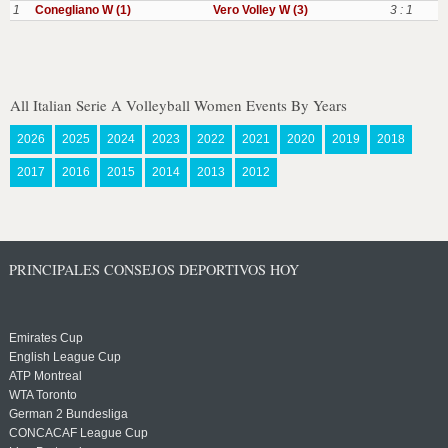
1
Conegliano W (1)
Vero Volley W (3)
3 : 1
All Italian Serie A Volleyball Women Events By Years
2026
2025
2024
2023
2022
2021
2020
2019
2018
2017
2016
2015
2014
2013
2012
PRINCIPALES CONSEJOS DEPORTIVOS HOY
Emirates Cup
English League Cup
ATP Montreal
WTA Toronto
German 2 Bundesliga
CONCACAF League Cup