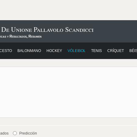
 De Unione Pallavolo Scandicci
ticas y Resultados, Resumen
CESTO
BALONMANO
HOCKEY
VÓLEIBOL
TENIS
CRÍQUET
BÉI
cados
Predicción