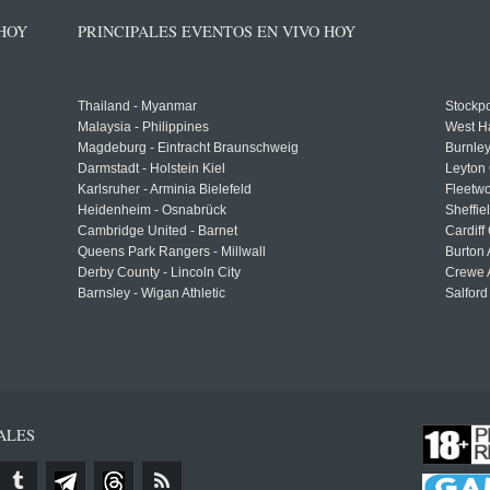
 HOY
PRINCIPALES EVENTOS EN VIVO HOY
Thailand - Myanmar
Stockpo
Malaysia - Philippines
West H
Magdeburg - Eintracht Braunschweig
Burnley
Darmstadt - Holstein Kiel
Leyton 
Karlsruher - Arminia Bielefeld
Fleetwo
Heidenheim - Osnabrück
Sheffi
Cambridge United - Barnet
Cardiff
Queens Park Rangers - Millwall
Burton 
Derby County - Lincoln City
Crewe A
Barnsley - Wigan Athletic
Salford
ALES