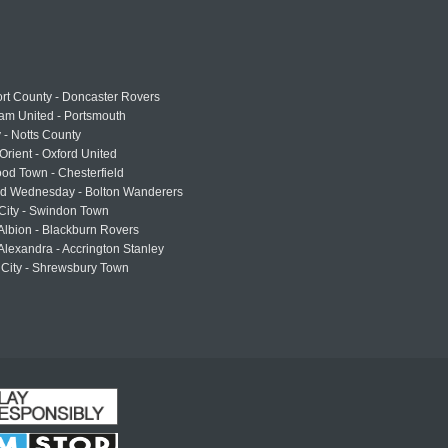
rt County - Doncaster Rovers
am United - Portsmouth
 - Notts County
Orient - Oxford United
od Town - Chesterfield
eld Wednesday - Bolton Wanderers
 City - Swindon Town
Albion - Blackburn Rovers
lexandra - Accrington Stanley
 City - Shrewsbury Town