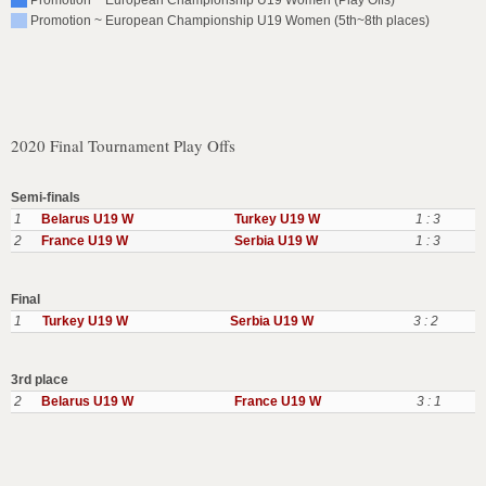
Promotion ~ European Championship U19 Women (Play Offs)
Promotion ~ European Championship U19 Women (5th~8th places)
2020 Final Tournament Play Offs
Semi-finals
1
Belarus U19 W
Turkey U19 W
1 : 3
2
France U19 W
Serbia U19 W
1 : 3
Final
1
Turkey U19 W
Serbia U19 W
3 : 2
3rd place
2
Belarus U19 W
France U19 W
3 : 1