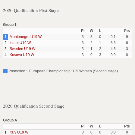
2020 Qualification First Stage
Group 1
Pl
W
L
Pts
1
Montenegro U19 W
3
3
0
9:1
9
2
Israel U19 W
3
2
1
6:3
6
3
Sweden U19 W
3
1
2
4:6
3
4
Kosovo U19 W
3
0
3
0:9
0
Promotion ~ European Championship U19 Women (Second stage)
2020 Qualification Second Stage
Group A
Pl
W
L
Pts
1
Italy U19 W
0
0
0
0:0
0