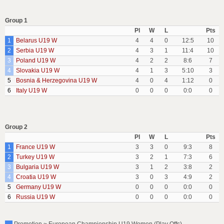
Group 1
Pl
W
L
Pts
1
Belarus U19 W
4
4
0
12:5
10
2
Serbia U19 W
4
3
1
11:4
10
3
Poland U19 W
4
2
2
8:6
7
4
Slovakia U19 W
4
1
3
5:10
3
5
Bosnia & Herzegovina U19 W
4
0
4
1:12
0
6
Italy U19 W
0
0
0
0:0
0
Group 2
Pl
W
L
Pts
1
France U19 W
3
3
0
9:3
8
2
Turkey U19 W
3
2
1
7:3
6
3
Bulgaria U19 W
3
1
2
3:8
2
4
Croatia U19 W
3
0
3
4:9
2
5
Germany U19 W
0
0
0
0:0
0
6
Russia U19 W
0
0
0
0:0
0