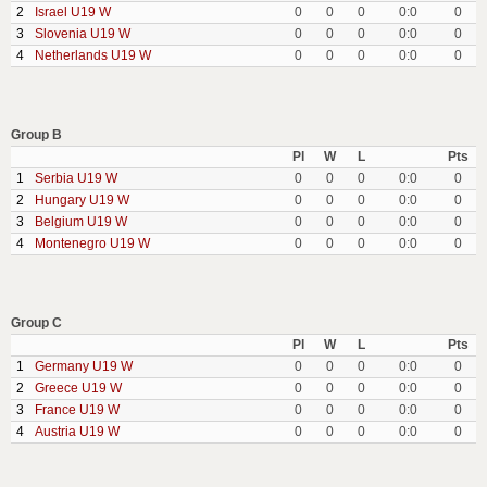
2
Israel U19 W
0
0
0
0:0
0
3
Slovenia U19 W
0
0
0
0:0
0
4
Netherlands U19 W
0
0
0
0:0
0
Group B
Pl
W
L
Pts
1
Serbia U19 W
0
0
0
0:0
0
2
Hungary U19 W
0
0
0
0:0
0
3
Belgium U19 W
0
0
0
0:0
0
4
Montenegro U19 W
0
0
0
0:0
0
Group C
Pl
W
L
Pts
1
Germany U19 W
0
0
0
0:0
0
2
Greece U19 W
0
0
0
0:0
0
3
France U19 W
0
0
0
0:0
0
4
Austria U19 W
0
0
0
0:0
0