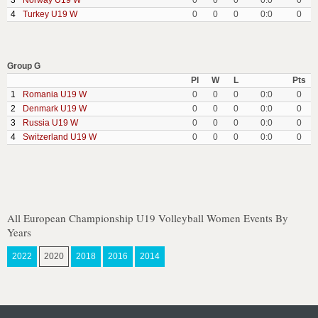
3
Norway U19 W
0
0
0
0:0
0
4
Turkey U19 W
0
0
0
0:0
0
Group G
Pl
W
L
Pts
1
Romania U19 W
0
0
0
0:0
0
2
Denmark U19 W
0
0
0
0:0
0
3
Russia U19 W
0
0
0
0:0
0
4
Switzerland U19 W
0
0
0
0:0
0
All European Championship U19 Volleyball Women Events By
Years
2022
2020
2018
2016
2014