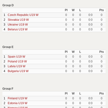
Group D
Pl
W
L
Pts
1
Czech Republic U19 W
0
0
0
0:0
0
2
Slovakia U19 W
0
0
0
0:0
0
3
Ukraine U19 W
0
0
0
0:0
0
4
Belarus U19 W
0
0
0
0:0
0
Group E
Pl
W
L
Pts
1
Spain U19 W
0
0
0
0:0
0
2
Poland U19 W
0
0
0
0:0
0
3
Latvia U19 W
0
0
0
0:0
0
4
Bulgaria U19 W
0
0
0
0:0
0
Group F
Pl
W
L
Pts
1
Finland U19 W
0
0
0
0:0
0
2
Estonia U19 W
0
0
0
0:0
0