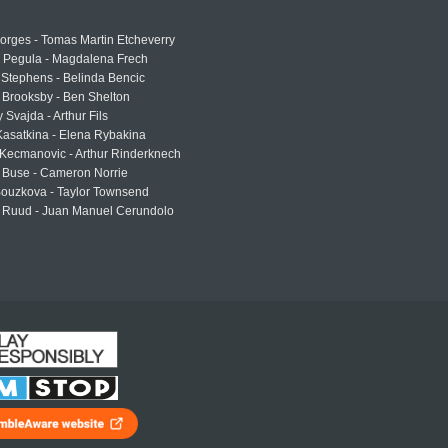
rges - Tomas Martin Etcheverry
a Pegula - Magdalena Frech
Stephens - Belinda Bencic
 Brooksby - Ben Shelton
 Svajda - Arthur Fils
asatkina - Elena Rybakina
Kecmanovic - Arthur Rinderknech
 Buse - Cameron Norrie
Bouzkova - Taylor Townsend
 Ruud - Juan Manuel Cerundolo