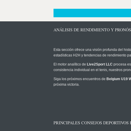
ANÁLISIS DE RENDIMIENTO Y PRONÓ
Esta sección ofrece una visión profunda del histo
estadísticas H2H y tendencias de rendimiento pa
El motor analítico de
Live2Sport LLC
procesa est
consistencia individual en el tenis, nuestros pr
Siga los próximos encuentros de
Belgium U19 W 
próxima victoria.
PRINCIPALES CONSEJOS DEPORTIVOS