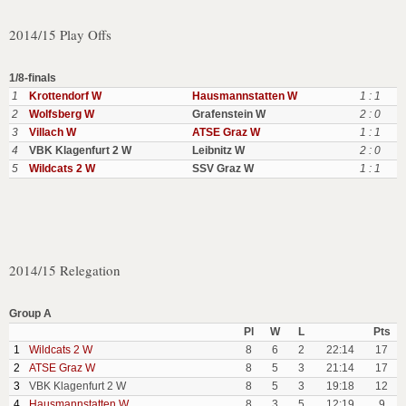
2014/15 Play Offs
1/8-finals
1
Krottendorf W
Hausmannstatten W
1 : 1
2
Wolfsberg W
Grafenstein W
2 : 0
3
Villach W
ATSE Graz W
1 : 1
4
VBK Klagenfurt 2 W
Leibnitz W
2 : 0
5
Wildcats 2 W
SSV Graz W
1 : 1
2014/15 Relegation
Group A
Pl
W
L
Pts
1
Wildcats 2 W
8
6
2
22:14
17
2
ATSE Graz W
8
5
3
21:14
17
3
VBK Klagenfurt 2 W
8
5
3
19:18
12
4
Hausmannstatten W
8
3
5
12:19
9