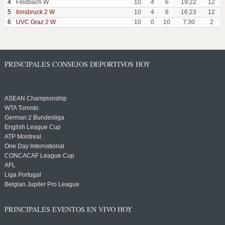
4
Feldbach W
10
4
6
19:22
12
5
Innsbruck 2 W
10
4
6
16:23
12
6
UVC Graz 2 W
10
0
10
7:30
2
PRINCIPALES CONSEJOS DEPORTIVOS HOY
ASEAN Championship
WTA Toronto
German 2 Bundesliga
English League Cup
ATP Montreal
One Day International
CONCACAF League Cup
AFL
Liga Portugal
Belgian Jupiler Pro League
PRINCIPALES EVENTOS EN VIVO HOY