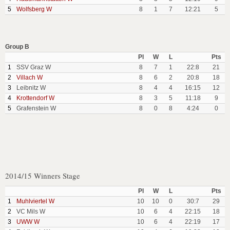
5
Wolfsberg W
8
1
7
12:21
5
Group B
Pl
W
L
Pts
1
SSV Graz W
8
7
1
22:8
21
2
Villach W
8
6
2
20:8
18
3
Leibnitz W
8
4
4
16:15
12
4
Krottendorf W
8
3
5
11:18
9
5
Grafenstein W
8
0
8
4:24
0
2014/15 Winners Stage
Pl
W
L
Pts
1
Muhlviertel W
10
10
0
30:7
29
2
VC Mils W
10
6
4
22:15
18
3
UWW W
10
6
4
22:19
17