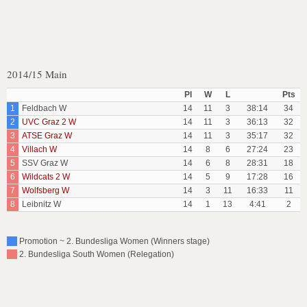
2014/15 Main
Pl
W
L
Pts
1
Feldbach W
14
11
3
38:14
34
2
UVC Graz 2 W
14
11
3
36:13
32
3
ATSE Graz W
14
11
3
35:17
32
4
Villach W
14
8
6
27:24
23
5
SSV Graz W
14
6
8
28:31
18
6
Wildcats 2 W
14
5
9
17:28
16
7
Wolfsberg W
14
3
11
16:33
11
8
Leibnitz W
14
1
13
4:41
2
Promotion ~ 2. Bundesliga Women (Winners stage)
2. Bundesliga South Women (Relegation)