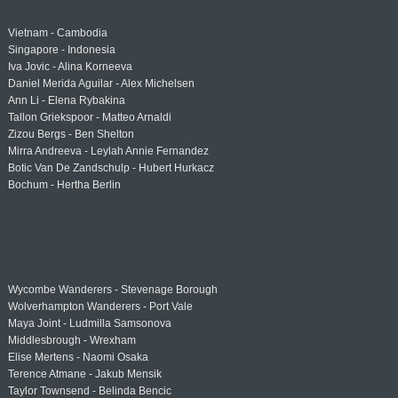
Vietnam - Cambodia
Singapore - Indonesia
Iva Jovic - Alina Korneeva
Daniel Merida Aguilar - Alex Michelsen
Ann Li - Elena Rybakina
Tallon Griekspoor - Matteo Arnaldi
Zizou Bergs - Ben Shelton
Mirra Andreeva - Leylah Annie Fernandez
Botic Van De Zandschulp - Hubert Hurkacz
Bochum - Hertha Berlin
Wycombe Wanderers - Stevenage Borough
Wolverhampton Wanderers - Port Vale
Maya Joint - Ludmilla Samsonova
Middlesbrough - Wrexham
Elise Mertens - Naomi Osaka
Terence Atmane - Jakub Mensik
Taylor Townsend - Belinda Bencic