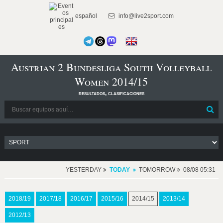
español
info@live2sport.com
Austrian 2 Bundesliga South Volleyball
Women 2014/15
resultados, clasificaciones
YESTERDAY
TODAY
TOMORROW
08/08 05:31
2018/19
2017/18
2016/17
2015/16
2014/15
2013/14
2012/13