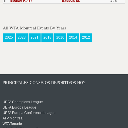
8
Boulter K. (8)
Bassols M.
2 : 0
All WTA Montreal Events By Years
2025
2023
2021
2018
2016
2014
2012
PRINCIPALES CONSEJOS DEPORTIVOS HOY
UEFA Champions League
UEFA Europa League
UEFA Europa Conference League
ATP Montreal
WTA Toronto