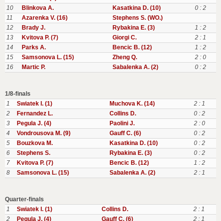
10
Blinkova A.
Kasatkina D. (10)
0 : 2
11
Azarenka V. (16)
Stephens S. (WO.)
12
Brady J.
Rybakina E. (3)
1 : 2
13
Kvitova P. (7)
Giorgi C.
2 : 1
14
Parks A.
Bencic B. (12)
1 : 2
15
Samsonova L. (15)
Zheng Q.
2 : 0
16
Martic P.
Sabalenka A. (2)
0 : 2
1/8-finals
1
Swiatek I. (1)
Muchova K. (14)
2 : 1
2
Fernandez L.
Collins D.
0 : 2
3
Pegula J. (4)
Paolini J.
2 : 0
4
Vondrousova M. (9)
Gauff C. (6)
0 : 2
5
Bouzkova M.
Kasatkina D. (10)
0 : 2
6
Stephens S.
Rybakina E. (3)
0 : 2
7
Kvitova P. (7)
Bencic B. (12)
1 : 2
8
Samsonova L. (15)
Sabalenka A. (2)
2 : 1
Quarter-finals
1
Swiatek I. (1)
Collins D.
2 : 1
2
Pegula J. (4)
Gauff C. (6)
2 : 1