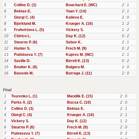
5
Collins D. (3)
Bouchard E. (WC)
2 : 1
6
Bektas E.
Yuan Y. (14)
2 : 1
7
Giorgi C. (4)
Kalieva E.
2 : 0
8
Bjorklund M.
Krueger A. (16)
1 : 2
9
Fruhvirtova L. (5)
Vickery S.
1 : 2
10
Chirico L.
Day K. (12)
0 : 2
11
Stearns P. (6)
Sebov K.
2 : 1
12
Hunter S.
Frech M. (9)
0 : 2
13
Putintseva Y. (7)
Kupres M. (WC)
2 : 1
14
Saville D.
Birrell K. (13)
0 : 2
15
Boulter K. (8)
Bulgaru M.
2 : 0
16
Bassols M.
Burrage J. (11)
2 : 0
Final
1
Tsurenko L. (1)
Mandlik E. (15)
2 : 0
2
Parks A. (2)
Bucsa C. (10)
2 : 0
3
Collins D. (3)
Bektas E.
2 : 1
4
Giorgi C. (4)
Krueger A. (16)
2 : 1
5
Vickery S.
Day K. (12)
1 : 2
6
Stearns P. (6)
Frech M. (9)
2 : 0
7
Putintseva Y. (7)
Birrell K. (13)
0 : 2