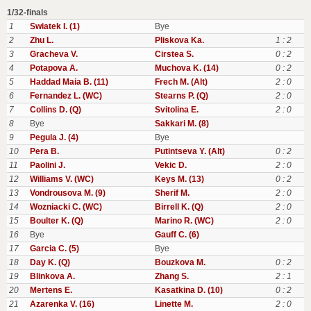
1/32-finals
1
Swiatek I. (1)
Bye
2
Zhu L.
Pliskova Ka.
1 : 2
3
Gracheva V.
Cirstea S.
0 : 2
4
Potapova A.
Muchova K. (14)
0 : 2
5
Haddad Maia B. (11)
Frech M. (Alt)
2 : 0
6
Fernandez L. (WC)
Stearns P. (Q)
2 : 0
7
Collins D. (Q)
Svitolina E.
2 : 0
8
Bye
Sakkari M. (8)
9
Pegula J. (4)
Bye
10
Pera B.
Putintseva Y. (Alt)
0 : 2
11
Paolini J.
Vekic D.
2 : 0
12
Williams V. (WC)
Keys M. (13)
0 : 2
13
Vondrousova M. (9)
Sherif M.
2 : 0
14
Wozniacki C. (WC)
Birrell K. (Q)
2 : 0
15
Boulter K. (Q)
Marino R. (WC)
2 : 0
16
Bye
Gauff C. (6)
17
Garcia C. (5)
Bye
18
Day K. (Q)
Bouzkova M.
0 : 2
19
Blinkova A.
Zhang S.
2 : 1
20
Mertens E.
Kasatkina D. (10)
0 : 2
21
Azarenka V. (16)
Linette M.
2 : 0