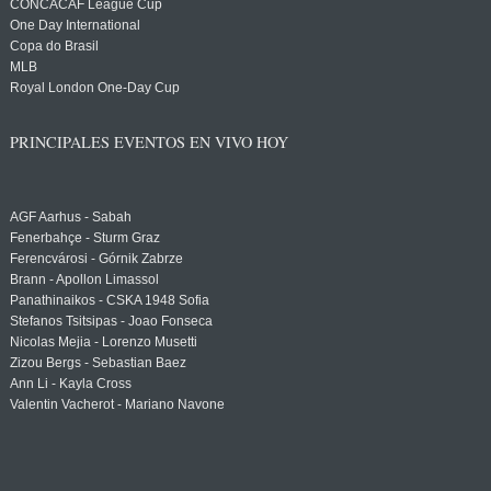
CONCACAF League Cup
One Day International
Copa do Brasil
MLB
Royal London One-Day Cup
PRINCIPALES EVENTOS EN VIVO HOY
AGF Aarhus - Sabah
Fenerbahçe - Sturm Graz
Ferencvárosi - Górnik Zabrze
Brann - Apollon Limassol
Panathinaikos - CSKA 1948 Sofia
Stefanos Tsitsipas - Joao Fonseca
Nicolas Mejia - Lorenzo Musetti
Zizou Bergs - Sebastian Baez
Ann Li - Kayla Cross
Valentin Vacherot - Mariano Navone