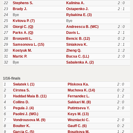
22
Stephens S.
Kalinina A.
2 : 0
23
Brady J.
Ostapenko J.
2 : 1
24
Bye
Rybakina E. (3)
25
Kvitova P. (7)
Bye
26
Giorgi C. (Q)
Andreescu B. (WC)
2 : 0
27
Parks A. (Q)
Davis L.
2 : 1
28
Bronzetti L.
Bencic B. (12)
0 : 2
29
Samsonova L. (15)
Siniakova K.
2 : 1
30
Kostyuk M.
Zheng Q.
1 : 2
31
Martic P.
Bucsa C. (LL)
2 : 0
32
Bye
Sabalenka A. (2)
1/16-finals
1
Swiatek I. (1)
Pliskova Ka.
2 : 0
2
Cirstea S.
Muchova K. (14)
0 : 2
3
Haddad Maia B. (11)
Fernandez L.
1 : 2
4
Collins D.
Sakkari M. (8)
2 : 0
5
Pegula J. (4)
Putintseva Y.
2 : 0
6
Paolini J. (WO.)
Keys M. (13)
7
Vondrousova M. (9)
Wozniacki C.
2 : 0
8
Boulter K.
Gauff C. (6)
0 : 2
9
Garcia C. (5)
Bouzkova M.
1 : 2