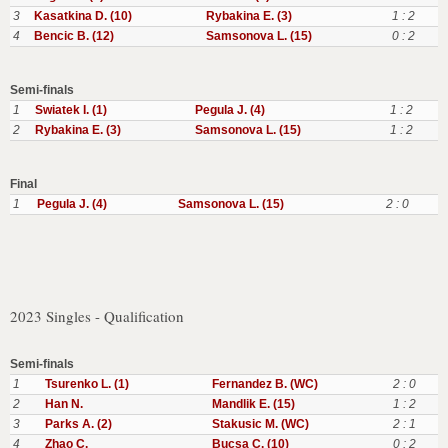
3
Kasatkina D. (10)
Rybakina E. (3)
1 : 2
4
Bencic B. (12)
Samsonova L. (15)
0 : 2
Semi-finals
1
Swiatek I. (1)
Pegula J. (4)
1 : 2
2
Rybakina E. (3)
Samsonova L. (15)
1 : 2
Final
1
Pegula J. (4)
Samsonova L. (15)
2 : 0
2023 Singles - Qualification
Semi-finals
1
Tsurenko L. (1)
Fernandez B. (WC)
2 : 0
2
Han N.
Mandlik E. (15)
1 : 2
3
Parks A. (2)
Stakusic M. (WC)
2 : 1
4
Zhao C.
Bucsa C. (10)
0 : 2