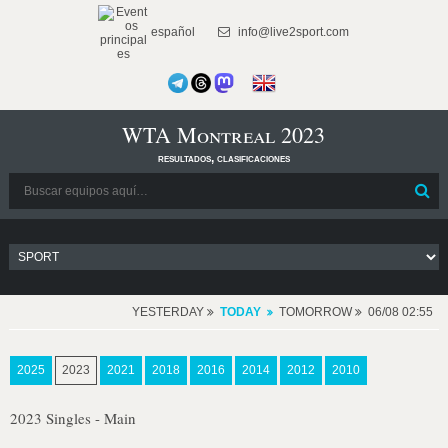
español
info@live2sport.com
WTA Montreal 2023
resultados, clasificaciones
YESTERDAY
TODAY
TOMORROW
06/08 02:55
2025
2023
2021
2018
2016
2014
2012
2010
2023 Singles - Main