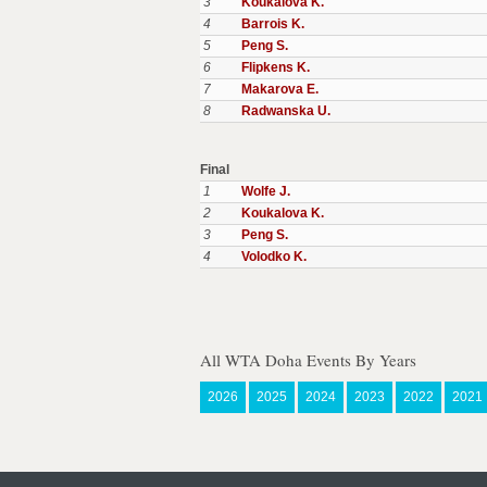
3
Koukalova K.
4
Barrois K.
5
Peng S.
6
Flipkens K.
7
Makarova E.
8
Radwanska U.
Final
1
Wolfe J.
2
Koukalova K.
3
Peng S.
4
Volodko K.
All WTA Doha Events By Years
2026
2025
2024
2023
2022
2021