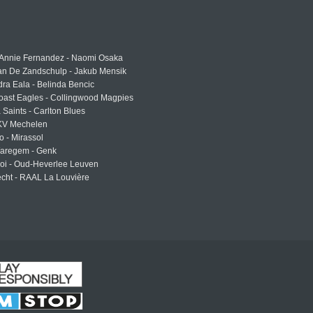
 Annie Fernandez - Naomi Osaka
an De Zandschulp - Jakub Mensik
ra Eala - Belinda Bencic
oast Eagles - Collingwood Magpies
a Saints - Carlton Blues
 KV Mechelen
o - Mirassol
Waregem - Genk
roi - Oud-Heverlee Leuven
cht - RAAL La Louvière