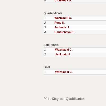
8
Cibulkova D.
Quarter-finals
1
Wozniacki C.
2
Peng S.
3
Jankovic J.
4
Hantuchova D.
Semi-finals
1
Wozniacki C.
2
Jankovic J.
Final
1
Wozniacki C.
2011 Singles - Qualification