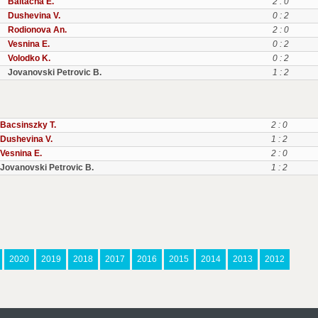
Baltacha E.
2 : 0
Dushevina V.
0 : 2
Rodionova An.
2 : 0
Vesnina E.
0 : 2
Volodko K.
0 : 2
Jovanovski Petrovic B.
1 : 2
Bacsinszky T.
2 : 0
Dushevina V.
1 : 2
Vesnina E.
2 : 0
Jovanovski Petrovic B.
1 : 2
2020
2019
2018
2017
2016
2015
2014
2013
2012