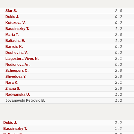
Sfar S.
2 : 0
Dokic J.
0 : 2
Kutuzova V.
0 : 2
Bacsinszky T.
1 : 2
Maria T.
2 : 0
Baltacha E.
1 : 2
Barrois K.
0 : 2
Dushevina V.
0 : 2
Llagostera Vives N.
2 : 1
Rodionova An.
0 : 2
Scheepers C.
2 : 0
Shvedova Y.
2 : 0
Nara K.
2 : 1
Zhang S.
2 : 0
Radwanska U.
1 : 2
Jovanovski Petrovic B.
1 : 2
Dokic J.
2 : 0
Bacsinszky T.
1 : 2