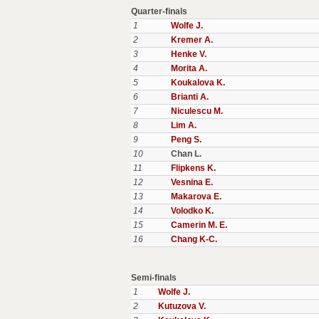
Quarter-finals
1
Wolfe J.
2
Kremer A.
3
Henke V.
4
Morita A.
5
Koukalova K.
6
Brianti A.
7
Niculescu M.
8
Lim A.
9
Peng S.
10
Chan L.
11
Flipkens K.
12
Vesnina E.
13
Makarova E.
14
Volodko K.
15
Camerin M. E.
16
Chang K-C.
Semi-finals
1
Wolfe J.
2
Kutuzova V.