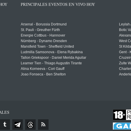
 HOY
PRINCIPALES EVENTOS EN VIVO HOY
Arsenal - Borussia Dortmund
Leylah
St. Pauli - Greuther Fürth
Botic V
Energie Cottbus - Hannover
Alexand
Nürnberg - Dynamo Dresden
West C
Mansfield Town - Sheffield United
St Kild
Ludmilla Samsonova - Elena Rybakina
Gent -
Tallon Griekspoor - Daniel Merida Aguilar
Cruzeir
Learner Tien - Thiago Augustin Tirante
Zulte 
Alina Korneeva - Cori Gauff
Charle
Joao Fonseca - Ben Shelton
Anderle
ALES