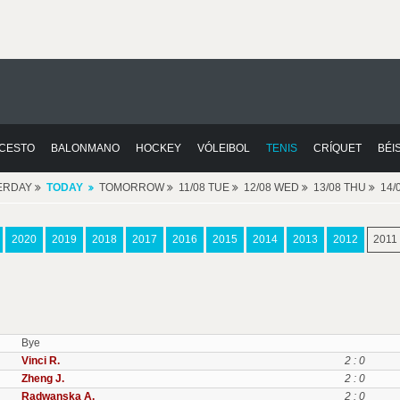
CESTO
BALONMANO
HOCKEY
VÓLEIBOL
TENIS
CRÍQUET
BÉI
ERDAY
TODAY
TOMORROW
11/08 TUE
12/08 WED
13/08 THU
14/
2020
2019
2018
2017
2016
2015
2014
2013
2012
2011
Bye
Vinci R.
2 : 0
Zheng J.
2 : 0
Radwanska A.
2 : 0