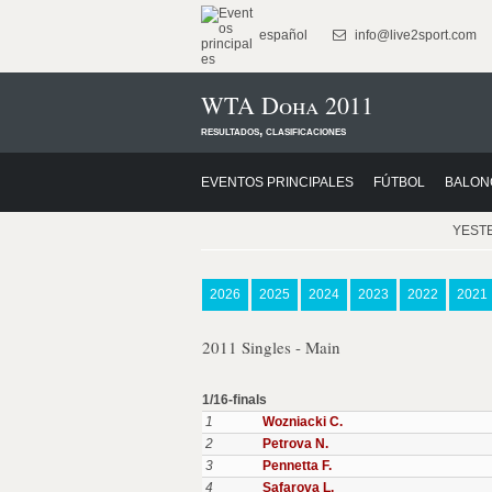
español
info@live2sport.com
WTA Doha 2011
resultados, clasificaciones
EVENTOS PRINCIPALES
FÚTBOL
BALON
YEST
2026
2025
2024
2023
2022
2021
2011 Singles - Main
1/16-finals
1
Wozniacki C.
2
Petrova N.
3
Pennetta F.
4
Safarova L.