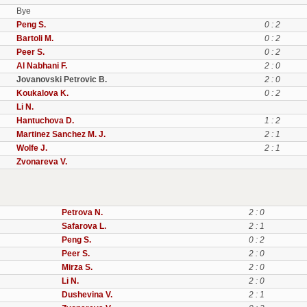
Bye
Peng S.
0 : 2
Bartoli M.
0 : 2
Peer S.
0 : 2
Al Nabhani F.
2 : 0
Jovanovski Petrovic B.
2 : 0
Koukalova K.
0 : 2
Li N.
Hantuchova D.
1 : 2
Martinez Sanchez M. J.
2 : 1
Wolfe J.
2 : 1
Zvonareva V.
Petrova N.
2 : 0
Safarova L.
2 : 1
Peng S.
0 : 2
Peer S.
2 : 0
Mirza S.
2 : 0
Li N.
2 : 0
Dushevina V.
2 : 1