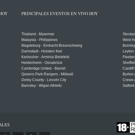
 HOY
PRINCIPALES EVENTOS EN VIVO HOY
Thailand - Myanmar
Stockpo
Malaysia - Philippines
West H
Magdeburg - Eintracht Braunschweig
Burnley
Darmstadt - Holstein Kiel
Leyton 
Karlsruher - Arminia Bielefeld
Fleetwo
Heidenheim - Osnabrück
Sheffi
Cambridge United - Barnet
Cardiff
Queens Park Rangers - Millwall
Burton 
Derby County - Lincoln City
Crewe A
Barnsley - Wigan Athletic
Salford
ALES