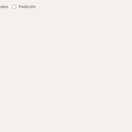
cados
Predicción