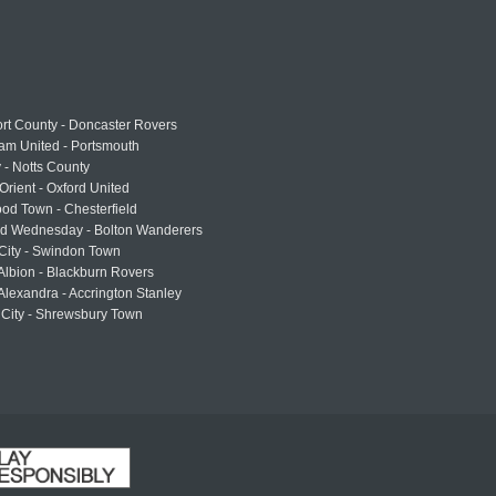
rt County - Doncaster Rovers
am United - Portsmouth
 - Notts County
Orient - Oxford United
od Town - Chesterfield
eld Wednesday - Bolton Wanderers
 City - Swindon Town
Albion - Blackburn Rovers
lexandra - Accrington Stanley
 City - Shrewsbury Town