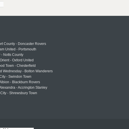
rt County - Doncaster Rovers
am United - Portsmouth
 - Notts County
Orient - Oxford United
od Town - Chesterfield
eld Wednesday - Bolton Wanderers
 City - Swindon Town
Albion - Blackburn Rovers
lexandra - Accrington Stanley
 City - Shrewsbury Town