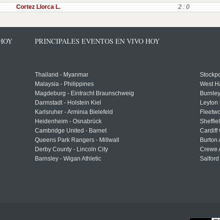
Cortez Llorca L.
2 : 0
 HOY
PRINCIPALES EVENTOS EN VIVO HOY
Thailand - Myanmar
Stockpo
Malaysia - Philippines
West H
Magdeburg - Eintracht Braunschweig
Burnley
Darmstadt - Holstein Kiel
Leyton 
Karlsruher - Arminia Bielefeld
Fleetwo
Heidenheim - Osnabrück
Sheffi
Cambridge United - Barnet
Cardiff
Queens Park Rangers - Millwall
Burton 
Derby County - Lincoln City
Crewe A
Barnsley - Wigan Athletic
Salford