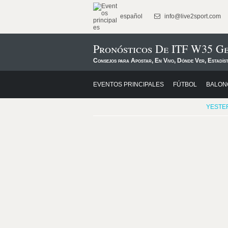
español
info@live2sport.com
Pronósticos De ITF W35 G
Consejos para Apostar, En Vivo, Dónde Ver, Estadíst
EVENTOS PRINCIPALES
FÚTBOL
BALON
YESTE