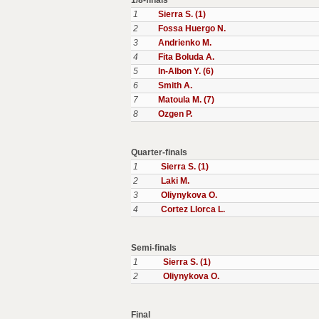
1/8-finals
1
Sierra S. (1)
2
Fossa Huergo N.
3
Andrienko M.
4
Fita Boluda A.
5
In-Albon Y. (6)
6
Smith A.
7
Matoula M. (7)
8
Ozgen P.
Quarter-finals
1
Sierra S. (1)
2
Laki M.
3
Oliynykova O.
4
Cortez Llorca L.
Semi-finals
1
Sierra S. (1)
2
Oliynykova O.
Final