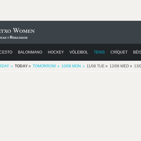
etxo Women
icas y Resultados
CESTO
BALONMANO
HOCKEY
VÓLEIBOL
TENIS
CRÍQUET
BÉI
RDAY
TODAY
TOMORROW
10/08 MON
11/08 TUE
12/08 WED
13/