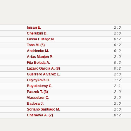
Inisan E.
2 : 0
Cherubini D.
2 : 0
Fossa Huergo N.
0 : 2
Tona M. (5)
0 : 2
Andrienko M.
0 : 2
Arias Manjon P.
2 : 0
Fita Boluda A.
0 : 2
Lazaro Garcia A. (8)
0 : 2
Guerrero Alvarez E.
2 : 0
Oliynykova O.
1 : 2
Buyukakcay C.
2 : 1
Paszek T. (3)
2 : 0
Vlasselaer C.
2 : 0
Badosa J.
2 : 0
Soriano Santiago M.
2 : 0
Charaeva A. (2)
0 : 2