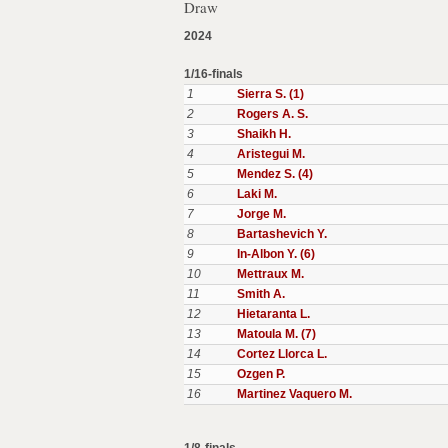
Draw
2024
1/16-finals
1
Sierra S. (1)
2
Rogers A. S.
3
Shaikh H.
4
Aristegui M.
5
Mendez S. (4)
6
Laki M.
7
Jorge M.
8
Bartashevich Y.
9
In-Albon Y. (6)
10
Mettraux M.
11
Smith A.
12
Hietaranta L.
13
Matoula M. (7)
14
Cortez Llorca L.
15
Ozgen P.
16
Martinez Vaquero M.