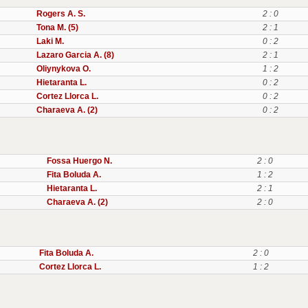
Rogers A. S.
2 : 0
Tona M. (5)
2 : 1
Laki M.
0 : 2
Lazaro Garcia A. (8)
2 : 1
Oliynykova O.
1 : 2
Hietaranta L.
0 : 2
Cortez Llorca L.
0 : 2
Charaeva A. (2)
0 : 2
Fossa Huergo N.
2 : 0
Fita Boluda A.
1 : 2
Hietaranta L.
2 : 1
Charaeva A. (2)
2 : 0
Fita Boluda A.
2 : 0
Cortez Llorca L.
1 : 2