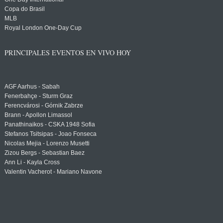
Copa do Brasil
MLB
Royal London One-Day Cup
PRINCIPALES EVENTOS EN VIVO HOY
AGF Aarhus - Sabah
Fenerbahçe - Sturm Graz
Ferencvárosi - Górnik Zabrze
Brann - Apollon Limassol
Panathinaikos - CSKA 1948 Sofia
Stefanos Tsitsipas - Joao Fonseca
Nicolas Mejia - Lorenzo Musetti
Zizou Bergs - Sebastian Baez
Ann Li - Kayla Cross
Valentin Vacherot - Mariano Navone