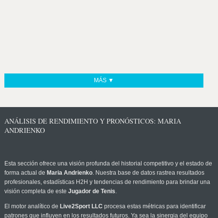
MÁS ▼
ANÁLISIS DE RENDIMIENTO Y PRONÓSTICOS: MARIA
ANDRIENKO
Esta sección ofrece una visión profunda del historial competitivo y el estado de
forma actual de
Maria Andrienko
. Nuestra base de datos rastrea resultados
profesionales, estadísticas H2H y tendencias de rendimiento para brindar una
visión completa de este
Jugador de Tenis
.
El motor analítico de
Live2Sport LLC
procesa estas métricas para identificar
patrones que influyen en los resultados futuros. Ya sea la sinergia del equipo