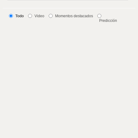
Todo
Video
Momentos destacados
Predicción