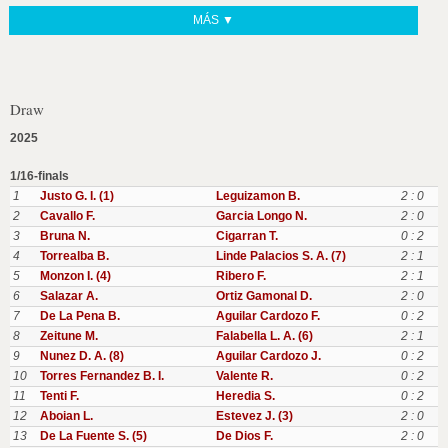
MÁS ▼
Draw
2025
1/16-finals
1
Justo G. I. (1)
Leguizamon B.
2 : 0
2
Cavallo F.
Garcia Longo N.
2 : 0
3
Bruna N.
Cigarran T.
0 : 2
4
Torrealba B.
Linde Palacios S. A. (7)
2 : 1
5
Monzon I. (4)
Ribero F.
2 : 1
6
Salazar A.
Ortiz Gamonal D.
2 : 0
7
De La Pena B.
Aguilar Cardozo F.
0 : 2
8
Zeitune M.
Falabella L. A. (6)
2 : 1
9
Nunez D. A. (8)
Aguilar Cardozo J.
0 : 2
10
Torres Fernandez B. I.
Valente R.
0 : 2
11
Tenti F.
Heredia S.
0 : 2
12
Aboian L.
Estevez J. (3)
2 : 0
13
De La Fuente S. (5)
De Dios F.
2 : 0