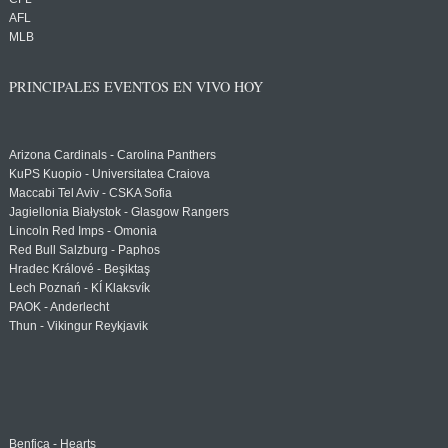
AFL
MLB
PRINCIPALES EVENTOS EN VIVO HOY
Arizona Cardinals - Carolina Panthers
KuPS Kuopio - Universitatea Craiova
Maccabi Tel Aviv - CSKA Sofia
Jagiellonia Białystok - Glasgow Rangers
Lincoln Red Imps - Omonia
Red Bull Salzburg - Paphos
Hradec Králové - Beşiktaş
Lech Poznań - KÍ Klaksvík
PAOK - Anderlecht
Thun - Vikingur Reykjavik
Benfica - Hearts