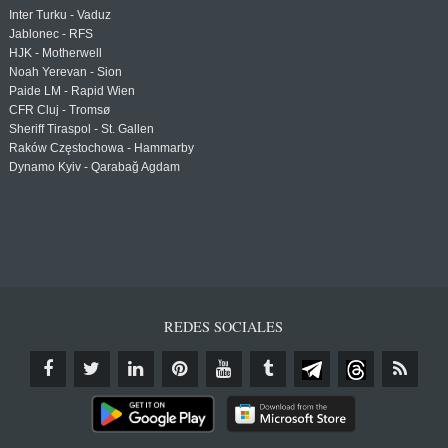
Inter Turku - Vaduz
Jablonec - RFS
HJK - Motherwell
Noah Yerevan - Sion
Paide LM - Rapid Wien
CFR Cluj - Tromsø
Sheriff Tiraspol - St. Gallen
Raków Częstochowa - Hammarby
Dynamo Kyiv - Qarabağ Agdam
REDES SOCIALES