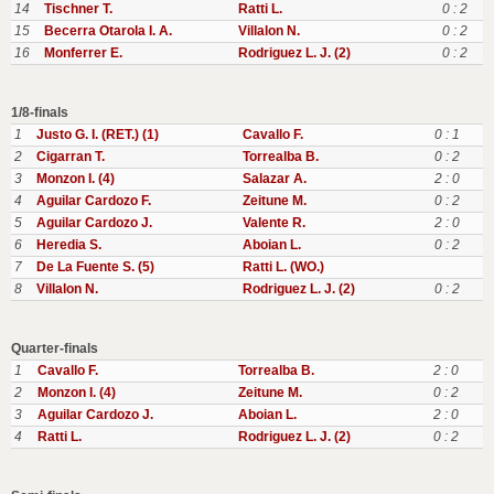
14
Tischner T.
Ratti L.
0 : 2
15
Becerra Otarola I. A.
Villalon N.
0 : 2
16
Monferrer E.
Rodriguez L. J. (2)
0 : 2
1/8-finals
1
Justo G. I. (RET.) (1)
Cavallo F.
0 : 1
2
Cigarran T.
Torrealba B.
0 : 2
3
Monzon I. (4)
Salazar A.
2 : 0
4
Aguilar Cardozo F.
Zeitune M.
0 : 2
5
Aguilar Cardozo J.
Valente R.
2 : 0
6
Heredia S.
Aboian L.
0 : 2
7
De La Fuente S. (5)
Ratti L. (WO.)
8
Villalon N.
Rodriguez L. J. (2)
0 : 2
Quarter-finals
1
Cavallo F.
Torrealba B.
2 : 0
2
Monzon I. (4)
Zeitune M.
0 : 2
3
Aguilar Cardozo J.
Aboian L.
2 : 0
4
Ratti L.
Rodriguez L. J. (2)
0 : 2