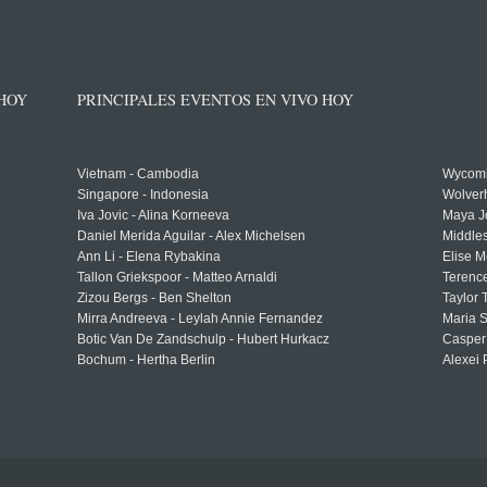
 HOY
PRINCIPALES EVENTOS EN VIVO HOY
Vietnam - Cambodia
Wycomb
Singapore - Indonesia
Wolver
Iva Jovic - Alina Korneeva
Maya J
Daniel Merida Aguilar - Alex Michelsen
Middle
Ann Li - Elena Rybakina
Elise M
Tallon Griekspoor - Matteo Arnaldi
Terenc
Zizou Bergs - Ben Shelton
Taylor 
Mirra Andreeva - Leylah Annie Fernandez
Maria S
Botic Van De Zandschulp - Hubert Hurkacz
Casper
Bochum - Hertha Berlin
Alexei 