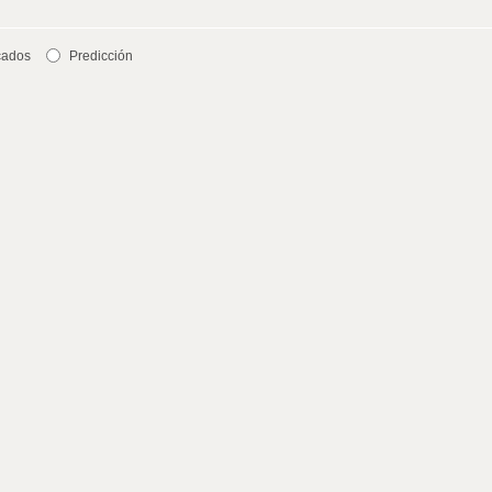
cados
Predicción