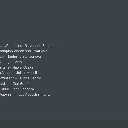
e Wanderers - Stevenage Borough
hampton Wanderers - Port Vale
oint - Ludmilla Samsonova
sbrough - Wrexham
ertens - Naomi Osaka
e Atmane - Jakub Mensik
Townsend - Belinda Bencic
akkari - Cori Gauff
 Ruud - Joao Fonseca
Popyrin - Thiago Augustin Tirante