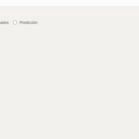
cados
Predicción