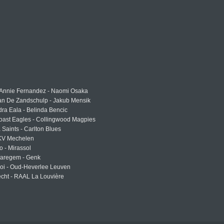
 Annie Fernandez - Naomi Osaka
an De Zandschulp - Jakub Mensik
ra Eala - Belinda Bencic
oast Eagles - Collingwood Magpies
a Saints - Carlton Blues
 KV Mechelen
o - Mirassol
Waregem - Genk
roi - Oud-Heverlee Leuven
cht - RAAL La Louvière