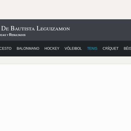
 De Bautista Leguizamon
icas y Resultados
CESTO
BALONMANO
HOCKEY
VÓLEIBOL
TENIS
CRÍQUET
BÉI