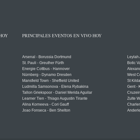
 HOY
PRINCIPALES EVENTOS EN VIVO HOY
Arsenal - Borussia Dortmund
Leylah
St. Pauli - Greuther Fürth
Botic V
Energie Cottbus - Hannover
Alexand
Nürnberg - Dynamo Dresden
West C
Mansfield Town - Sheffield United
St Kild
Ludmilla Samsonova - Elena Rybakina
Gent -
Tallon Griekspoor - Daniel Merida Aguilar
Cruzeir
Learner Tien - Thiago Augustin Tirante
Zulte 
Alina Korneeva - Cori Gauff
Charle
Joao Fonseca - Ben Shelton
Anderle