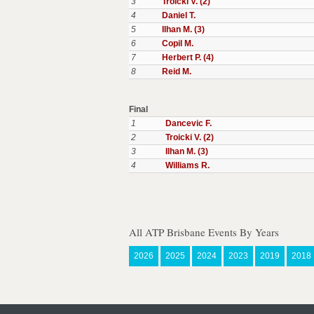
3
Troicki V. (2)
4
Daniel T.
5
Ilhan M. (3)
6
Copil M.
7
Herbert P. (4)
8
Reid M.
Final
1
Dancevic F.
2
Troicki V. (2)
3
Ilhan M. (3)
4
Williams R.
All ATP Brisbane Events By Years
2026
2025
2024
2023
2019
2018