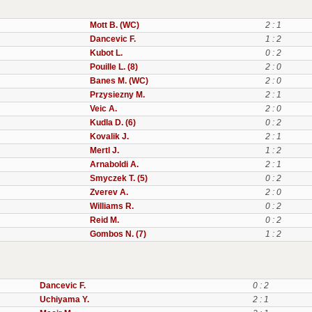
Mott B. (WC)
2 : 1
Dancevic F.
1 : 2
Kubot L.
0 : 2
Pouille L. (8)
2 : 0
Banes M. (WC)
2 : 0
Przysiezny M.
2 : 1
Veic A.
2 : 0
Kudla D. (6)
0 : 2
Kovalik J.
2 : 1
Mertl J.
1 : 2
Arnaboldi A.
2 : 1
Smyczek T. (5)
0 : 2
Zverev A.
2 : 0
Williams R.
0 : 2
Reid M.
0 : 2
Gombos N. (7)
1 : 2
Dancevic F.
0 : 2
Uchiyama Y.
2 : 1