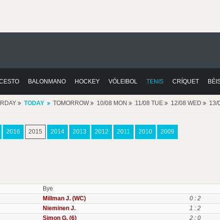
CESTO
BALONMANO
HOCKEY
VÓLEIBOL
TENIS
CRÍQUET
BÉI
ERDAY
TODAY
TOMORROW
10/08 MON
11/08 TUE
12/08 WED
13/
2016
2015
2014
2013
2012
2011
2010
2009
Bye
Millman J. (WC)
0 : 2
Nieminen J.
1 : 2
Simon G. (6)
2 : 0