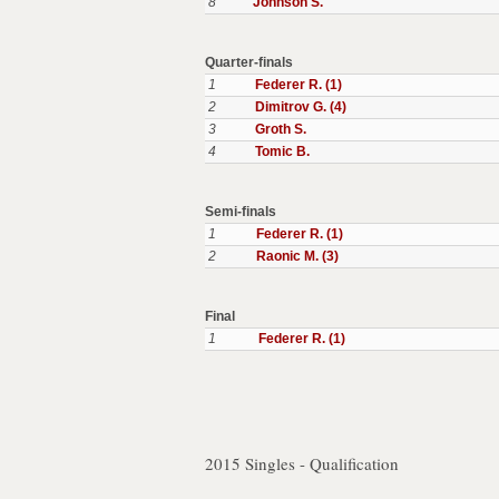
8
Johnson S.
Quarter-finals
1
Federer R. (1)
2
Dimitrov G. (4)
3
Groth S.
4
Tomic B.
Semi-finals
1
Federer R. (1)
2
Raonic M. (3)
Final
1
Federer R. (1)
2015 Singles - Qualification