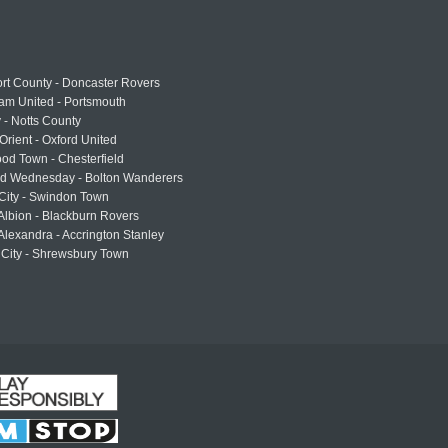
rt County - Doncaster Rovers
am United - Portsmouth
 - Notts County
Orient - Oxford United
od Town - Chesterfield
eld Wednesday - Bolton Wanderers
 City - Swindon Town
Albion - Blackburn Rovers
lexandra - Accrington Stanley
 City - Shrewsbury Town