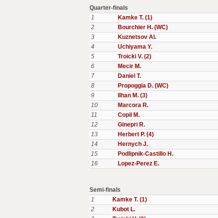
Quarter-finals
1
Kamke T. (1)
2
Bourchier H. (WC)
3
Kuznetsov Al.
4
Uchiyama Y.
5
Troicki V. (2)
6
Mecir M.
7
Daniel T.
8
Propoggia D. (WC)
9
Ilhan M. (3)
10
Marcora R.
11
Copil M.
12
Ginepri R.
13
Herbert P. (4)
14
Hernych J.
15
Podlipnik-Castillo H.
16
Lopez-Perez E.
Semi-finals
1
Kamke T. (1)
2
Kubot L.