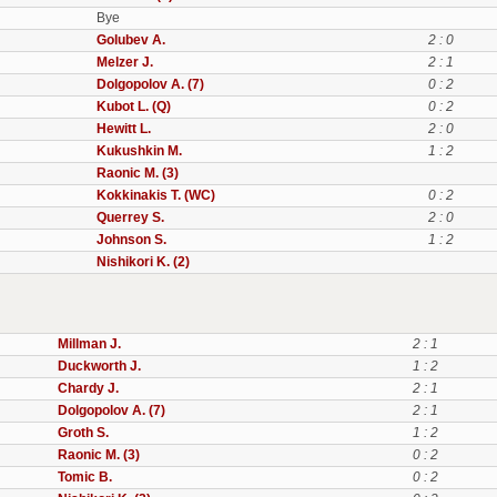
Bye
Golubev A.
2 : 0
Melzer J.
2 : 1
Dolgopolov A. (7)
0 : 2
Kubot L. (Q)
0 : 2
Hewitt L.
2 : 0
Kukushkin M.
1 : 2
Raonic M. (3)
Kokkinakis T. (WC)
0 : 2
Querrey S.
2 : 0
Johnson S.
1 : 2
Nishikori K. (2)
Millman J.
2 : 1
Duckworth J.
1 : 2
Chardy J.
2 : 1
Dolgopolov A. (7)
2 : 1
Groth S.
1 : 2
Raonic M. (3)
0 : 2
Tomic B.
0 : 2