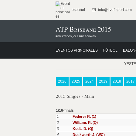
español
info@live2sport.com
ATP Brisbane 2015
resultados, clasificaciones
EVENTOS PRINCIPALES
FÚTBOL
BALON
YEST
2026
2025
2024
2019
2018
2017
2015 Singles - Main
1/16-finals
1
Federer R. (1)
2
Williams R. (Q)
3
Kudla D. (Q)
4
Duckworth J. (WC)