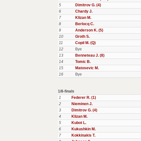
5
Dimitrov G. (4)
6
Chardy J.
7
Klizan M.
8
Berlocq C.
9
Anderson K. (5)
10
Groth S.
11
Copil M. (Q)
12
Bye
13
Benneteau J. (8)
14
Tomic B.
15
Matosevic M.
16
Bye
1/8-finals
1
Federer R. (1)
2
Nieminen J.
3
Dimitrov G. (4)
4
Klizan M.
5
Kubot L.
6
Kukushkin M.
7
Kokkinakis T.