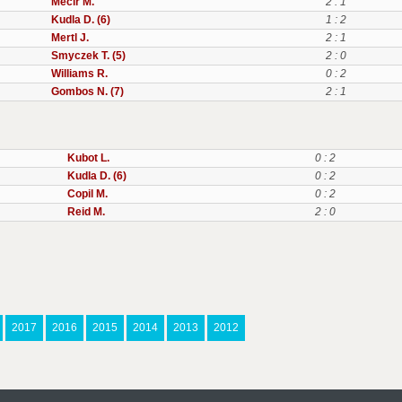
Mecir M.
2 : 1
Kudla D. (6)
1 : 2
Mertl J.
2 : 1
Smyczek T. (5)
2 : 0
Williams R.
0 : 2
Gombos N. (7)
2 : 1
Kubot L.
0 : 2
Kudla D. (6)
0 : 2
Copil M.
0 : 2
Reid M.
2 : 0
2017
2016
2015
2014
2013
2012