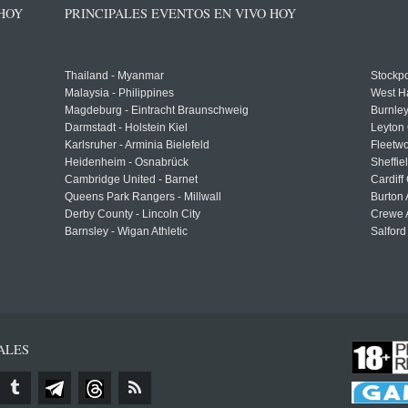
 HOY
PRINCIPALES EVENTOS EN VIVO HOY
Thailand - Myanmar
Stockpo
Malaysia - Philippines
West H
Magdeburg - Eintracht Braunschweig
Burnley
Darmstadt - Holstein Kiel
Leyton 
Karlsruher - Arminia Bielefeld
Fleetwo
Heidenheim - Osnabrück
Sheffi
Cambridge United - Barnet
Cardiff
Queens Park Rangers - Millwall
Burton 
Derby County - Lincoln City
Crewe A
Barnsley - Wigan Athletic
Salford
ALES