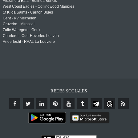
Alexandra Eala - Belinda Bencic
West Coast Eagles - Collingwood Magpies
St Kilda Saints - Carlton Blues
Gent - KV Mechelen
Cruzeiro - Mirassol
Zulte Waregem - Genk
Charleroi - Oud-Heverlee Leuven
Anderlecht - RAAL La Louvière
REDES SOCIALES