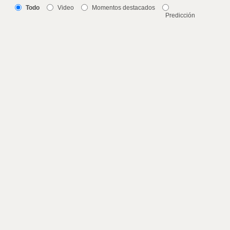
Todo
Video
Momentos destacados
Predicción