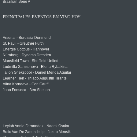
Brazilian Serie A
PRINCIPALES EVENTOS EN VIVO HOY
Arsenal - Borussia Dortmund
St. Pauli - Greuther Fürth
Energie Cottbus - Hannover
Nürnberg - Dynamo Dresden
Mansfield Town - Sheffield United
Ludmilla Samsonova - Elena Rybakina
Tallon Griekspoor - Daniel Merida Aguilar
Learner Tien - Thiago Augustin Tirante
Alina Korneeva - Cori Gauff
Joao Fonseca - Ben Shelton
Leylah Annie Fernandez - Naomi Osaka
Botic Van De Zandschulp - Jakub Mensik