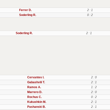
Ferrer D.
2 : 1
Soderling R.
0 : 2
Soderling R.
2 : 1
Cervantes I.
2 : 0
Gabashvili T.
2 : 1
Ramos A.
1 : 2
Marrero D.
2 : 0
Rochus C.
0 : 2
Kukushkin M.
2 : 1
Pashanski B.
2 : 1