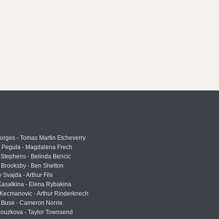
rges - Tomas Martin Etcheverry
a Pegula - Magdalena Frech
Stephens - Belinda Bencic
 Brooksby - Ben Shelton
 Svajda - Arthur Fils
asatkina - Elena Rybakina
Kecmanovic - Arthur Rinderknech
 Buse - Cameron Norrie
Bouzkova - Taylor Townsend