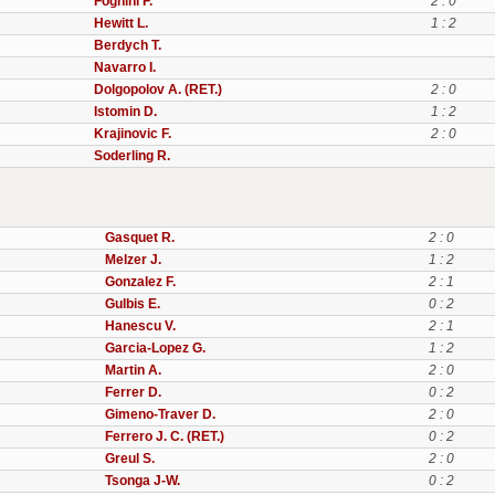
Fognini F.
2 : 0
Hewitt L.
1 : 2
Berdych T.
Navarro I.
Dolgopolov A. (RET.)
2 : 0
Istomin D.
1 : 2
Krajinovic F.
2 : 0
Soderling R.
Gasquet R.
2 : 0
Melzer J.
1 : 2
Gonzalez F.
2 : 1
Gulbis E.
0 : 2
Hanescu V.
2 : 1
Garcia-Lopez G.
1 : 2
Martin A.
2 : 0
Ferrer D.
0 : 2
Gimeno-Traver D.
2 : 0
Ferrero J. C. (RET.)
0 : 2
Greul S.
2 : 0
Tsonga J-W.
0 : 2