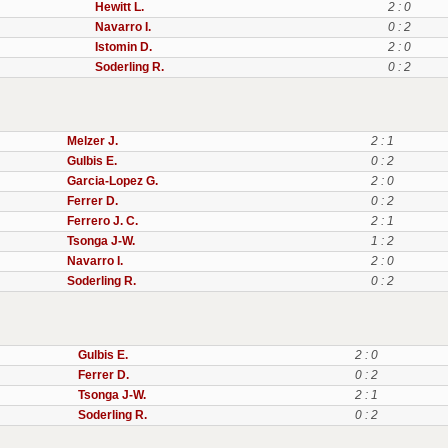
Hewitt L.
2 : 0
Navarro I.
0 : 2
Istomin D.
2 : 0
Soderling R.
0 : 2
Melzer J.
2 : 1
Gulbis E.
0 : 2
Garcia-Lopez G.
2 : 0
Ferrer D.
0 : 2
Ferrero J. C.
2 : 1
Tsonga J-W.
1 : 2
Navarro I.
2 : 0
Soderling R.
0 : 2
Gulbis E.
2 : 0
Ferrer D.
0 : 2
Tsonga J-W.
2 : 1
Soderling R.
0 : 2