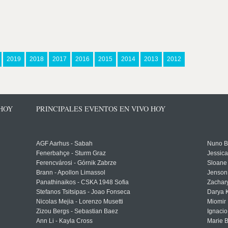
2019
2018
2017
2016
2015
2014
2013
2012
 HOY
PRINCIPALES EVENTOS EN VIVO HOY
AGF Aarhus - Sabah
Nuno Bo
Fenerbahçe - Sturm Graz
Jessic
Ferencvárosi - Górnik Zabrze
Sloane 
Brann - Apollon Limassol
Jenson
Panathinaikos - CSKA 1948 Sofia
Zachary
Stefanos Tsitsipas - Joao Fonseca
Darya K
Nicolas Mejia - Lorenzo Musetti
Miomir 
Zizou Bergs - Sebastian Baez
Ignacio
Ann Li - Kayla Cross
Marie 