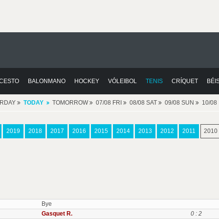
CESTO
BALONMANO
HOCKEY
VÓLEIBOL
TENIS
CRÍQUET
BÉI
ERDAY
TODAY
TOMORROW
07/08 FRI
08/08 SAT
09/08 SUN
10/0
2019
2018
2017
2016
2015
2014
2013
2012
2011
2010
Bye
Gasquet R.
0 : 2