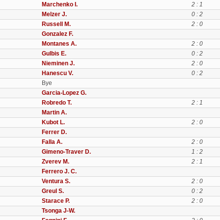
Marchenko I.
2 : 1
Melzer J.
0 : 2
Russell M.
2 : 0
Gonzalez F.
Montanes A.
2 : 0
Gulbis E.
0 : 2
Nieminen J.
2 : 0
Hanescu V.
0 : 2
Bye
Garcia-Lopez G.
Robredo T.
2 : 1
Martin A.
Kubot L.
2 : 0
Ferrer D.
Falla A.
2 : 0
Gimeno-Traver D.
1 : 2
Zverev M.
2 : 1
Ferrero J. C.
Ventura S.
2 : 0
Greul S.
0 : 2
Starace P.
2 : 0
Tsonga J-W.