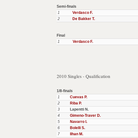
Semi-finals
1
Verdasco F.
2
De Bakker T.
Final
1
Verdasco F.
2010 Singles - Qualification
1/8-finals
1
Cuevas P.
2
Riba P.
3
Lapentti N.
4
Gimeno-Traver D.
5
Navarro I.
6
Bolelli S.
7
Ilhan M.