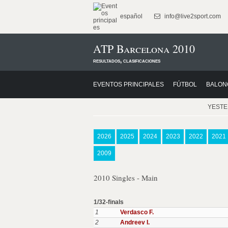
español
info@live2sport.com
ATP Barcelona 2010
resultados, clasificaciones
EVENTOS PRINCIPALES
FÚTBOL
BALON
YEST
2026
2025
2024
2023
2022
2021
2009
2010 Singles - Main
1/32-finals
1
Verdasco F.
2
Andreev I.