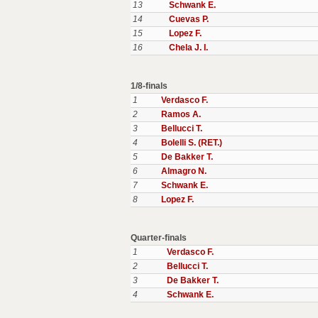
13
Schwank E.
14
Cuevas P.
15
Lopez F.
16
Chela J. I.
1/8-finals
1
Verdasco F.
2
Ramos A.
3
Bellucci T.
4
Bolelli S. (RET.)
5
De Bakker T.
6
Almagro N.
7
Schwank E.
8
Lopez F.
Quarter-finals
1
Verdasco F.
2
Bellucci T.
3
De Bakker T.
4
Schwank E.