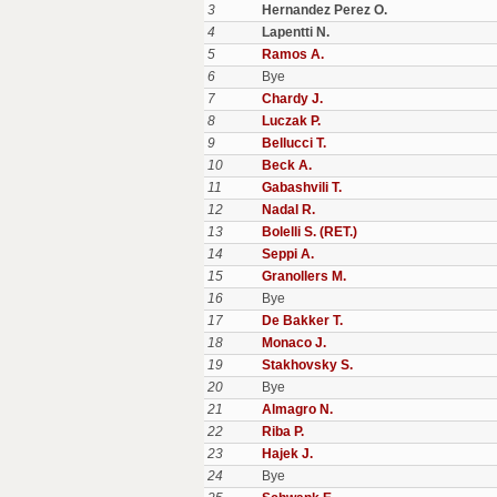
3
Hernandez Perez O.
4
Lapentti N.
5
Ramos A.
6
Bye
7
Chardy J.
8
Luczak P.
9
Bellucci T.
10
Beck A.
11
Gabashvili T.
12
Nadal R.
13
Bolelli S. (RET.)
14
Seppi A.
15
Granollers M.
16
Bye
17
De Bakker T.
18
Monaco J.
19
Stakhovsky S.
20
Bye
21
Almagro N.
22
Riba P.
23
Hajek J.
24
Bye