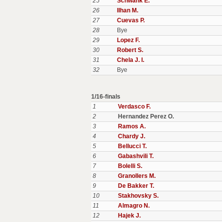
25
Schwank E.
26
Ilhan M.
27
Cuevas P.
28
Bye
29
Lopez F.
30
Robert S.
31
Chela J. I.
32
Bye
1/16-finals
1
Verdasco F.
2
Hernandez Perez O.
3
Ramos A.
4
Chardy J.
5
Bellucci T.
6
Gabashvili T.
7
Bolelli S.
8
Granollers M.
9
De Bakker T.
10
Stakhovsky S.
11
Almagro N.
12
Hajek J.