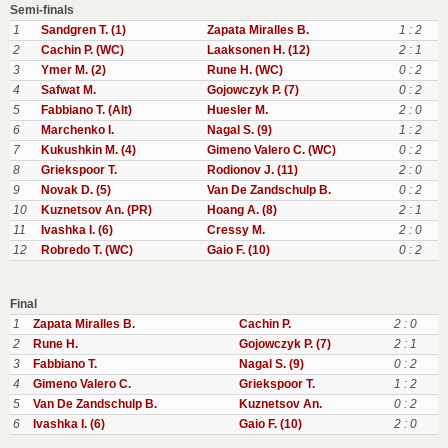
Semi-finals
1
Sandgren T. (1)
Zapata Miralles B.
1 : 2
2
Cachin P. (WC)
Laaksonen H. (12)
2 : 1
3
Ymer M. (2)
Rune H. (WC)
0 : 2
4
Safwat M.
Gojowczyk P. (7)
0 : 2
5
Fabbiano T. (Alt)
Huesler M.
2 : 0
6
Marchenko I.
Nagal S. (9)
1 : 2
7
Kukushkin M. (4)
Gimeno Valero C. (WC)
0 : 2
8
Griekspoor T.
Rodionov J. (11)
2 : 0
9
Novak D. (5)
Van De Zandschulp B.
0 : 2
10
Kuznetsov An. (PR)
Hoang A. (8)
2 : 1
11
Ivashka I. (6)
Cressy M.
2 : 0
12
Robredo T. (WC)
Gaio F. (10)
0 : 2
Final
1
Zapata Miralles B.
Cachin P.
2 : 0
2
Rune H.
Gojowczyk P. (7)
2 : 1
3
Fabbiano T.
Nagal S. (9)
0 : 2
4
Gimeno Valero C.
Griekspoor T.
1 : 2
5
Van De Zandschulp B.
Kuznetsov An.
0 : 2
6
Ivashka I. (6)
Gaio F. (10)
2 : 0