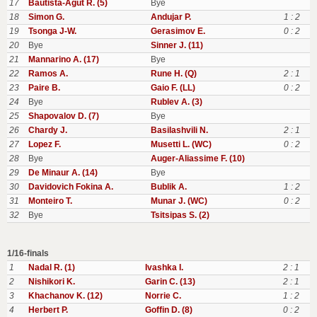
17
Bautista-Agut R. (5)
Bye
18
Simon G.
Andujar P.
1 : 2
19
Tsonga J-W.
Gerasimov E.
0 : 2
20
Bye
Sinner J. (11)
21
Mannarino A. (17)
Bye
22
Ramos A.
Rune H. (Q)
2 : 1
23
Paire B.
Gaio F. (LL)
0 : 2
24
Bye
Rublev A. (3)
25
Shapovalov D. (7)
Bye
26
Chardy J.
Basilashvili N.
2 : 1
27
Lopez F.
Musetti L. (WC)
0 : 2
28
Bye
Auger-Aliassime F. (10)
29
De Minaur A. (14)
Bye
30
Davidovich Fokina A.
Bublik A.
1 : 2
31
Monteiro T.
Munar J. (WC)
0 : 2
32
Bye
Tsitsipas S. (2)
1/16-finals
1
Nadal R. (1)
Ivashka I.
2 : 1
2
Nishikori K.
Garin C. (13)
2 : 1
3
Khachanov K. (12)
Norrie C.
1 : 2
4
Herbert P.
Goffin D. (8)
0 : 2