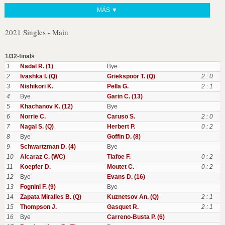
MÁS ▼
2021 Singles - Main
1/32-finals
1
Nadal R. (1)
Bye
2
Ivashka I. (Q)
Griekspoor T. (Q)
2 : 0
3
Nishikori K.
Pella G.
2 : 1
4
Bye
Garin C. (13)
5
Khachanov K. (12)
Bye
6
Norrie C.
Caruso S.
2 : 0
7
Nagal S. (Q)
Herbert P.
0 : 2
8
Bye
Goffin D. (8)
9
Schwartzman D. (4)
Bye
10
Alcaraz C. (WC)
Tiafoe F.
0 : 2
11
Koepfer D.
Moutet C.
0 : 2
12
Bye
Evans D. (16)
13
Fognini F. (9)
Bye
14
Zapata Miralles B. (Q)
Kuznetsov An. (Q)
2 : 1
15
Thompson J.
Gasquet R.
2 : 1
16
Bye
Carreno-Busta P. (6)