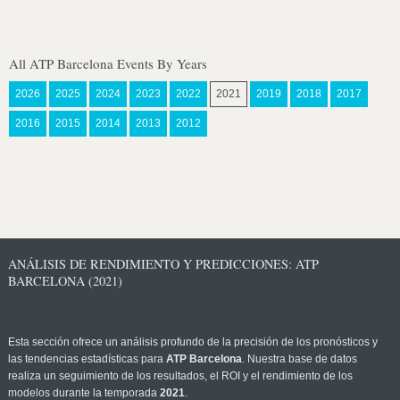
All ATP Barcelona Events By Years
2026
2025
2024
2023
2022
2021
2019
2018
2017
2016
2015
2014
2013
2012
ANÁLISIS DE RENDIMIENTO Y PREDICCIONES: ATP
BARCELONA (2021)
Esta sección ofrece un análisis profundo de la precisión de los pronósticos y
las tendencias estadísticas para
ATP Barcelona
. Nuestra base de datos
realiza un seguimiento de los resultados, el ROI y el rendimiento de los
modelos durante la temporada
2021
.