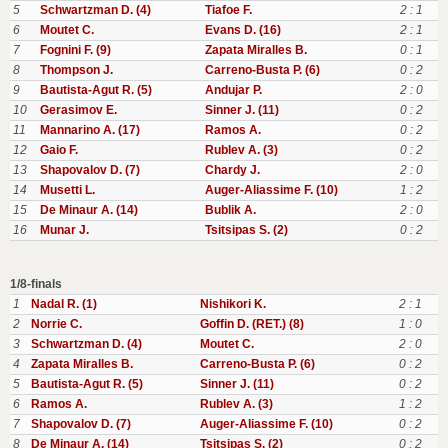
5
Schwartzman D. (4)
Tiafoe F.
2 : 1
6
Moutet C.
Evans D. (16)
2 : 1
7
Fognini F. (9)
Zapata Miralles B.
0 : 1
8
Thompson J.
Carreno-Busta P. (6)
0 : 2
9
Bautista-Agut R. (5)
Andujar P.
2 : 0
10
Gerasimov E.
Sinner J. (11)
0 : 2
11
Mannarino A. (17)
Ramos A.
0 : 2
12
Gaio F.
Rublev A. (3)
0 : 2
13
Shapovalov D. (7)
Chardy J.
2 : 0
14
Musetti L.
Auger-Aliassime F. (10)
1 : 2
15
De Minaur A. (14)
Bublik A.
2 : 0
16
Munar J.
Tsitsipas S. (2)
0 : 2
1/8-finals
1
Nadal R. (1)
Nishikori K.
2 : 1
2
Norrie C.
Goffin D. (RET.) (8)
1 : 0
3
Schwartzman D. (4)
Moutet C.
2 : 0
4
Zapata Miralles B.
Carreno-Busta P. (6)
0 : 2
5
Bautista-Agut R. (5)
Sinner J. (11)
0 : 2
6
Ramos A.
Rublev A. (3)
1 : 2
7
Shapovalov D. (7)
Auger-Aliassime F. (10)
0 : 2
8
De Minaur A. (14)
Tsitsipas S. (2)
0 : 2